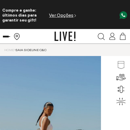
Compre e ganhe:
Ver Opções
últimos dias para
garantir seu gift!
HOME
SAIA SIDELINE C&C