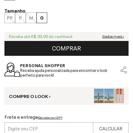
Tamanho
PP
P
M
G
Receba até
R$ 39,99
de cashback
Saiba mais ›
COMPRAR
PERSONAL SHOPPER
Receba ajuda personalizada para encontrar o look
perfeito para você!
COMPRE O LOOK ›
Frete e entrega
Não sabe seu CEP?
CALCULAR