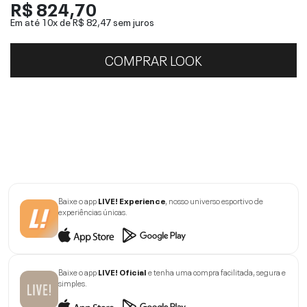
R$ 824,70
Em até 10x de
R$ 82,47
sem juros
COMPRAR LOOK
Baixe o app
LIVE! Experience
, nosso universo esportivo de
experiências únicas.
Baixe o app
LIVE! Oficial
e tenha uma compra facilitada, segura e
simples.