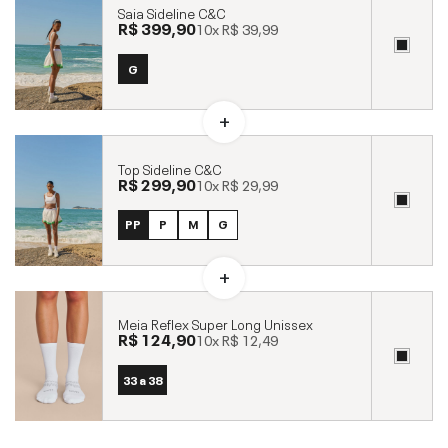
Saia Sideline C&C
R$ 399,90
10x
R$ 39,99
G
Top Sideline C&C
R$ 299,90
10x
R$ 29,99
PP
P
M
G
Meia Reflex Super Long Unissex
R$ 124,90
10x
R$ 12,49
33 a 38