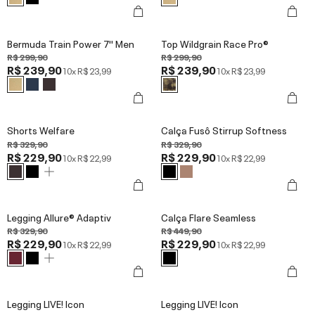
Bermuda Train Power 7'' Men
Top Wildgrain Race Pro®
R$ 299,90
R$ 299,90
R$ 239,90
R$ 239,90
10x
R$ 23,99
10x
R$ 23,99
Shorts Welfare
Calça Fusô Stirrup Softness
R$ 329,90
R$ 329,90
R$ 229,90
R$ 229,90
10x
R$ 22,99
10x
R$ 22,99
Legging Allure® Adaptiv
Calça Flare Seamless
R$ 329,90
R$ 449,90
R$ 229,90
R$ 229,90
10x
R$ 22,99
10x
R$ 22,99
Legging LIVE! Icon
Legging LIVE! Icon