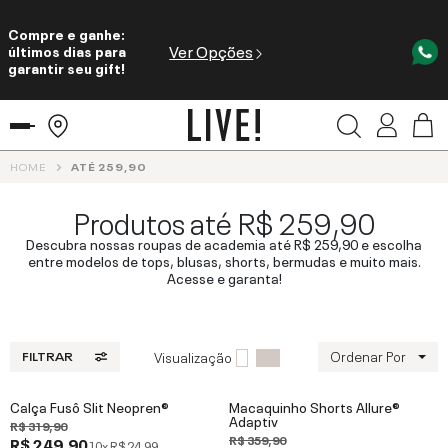
Compre e ganhe:
Ver Opções
últimos dias para
garantir seu gift!
HOME
ATÉ 259,90
Produtos até R$ 259,90
Descubra nossas roupas de academia até R$ 259,90 e escolha
entre modelos de tops, blusas, shorts, bermudas e muito mais.
Acesse e garanta!
Ordenar Por
Visualização
FILTRAR
Calça Fusô Slit Neopren®
Macaquinho Shorts Allure®
Adaptiv
R$ 319,90
R$ 359,90
R$ 249,90
10x
R$ 24,99