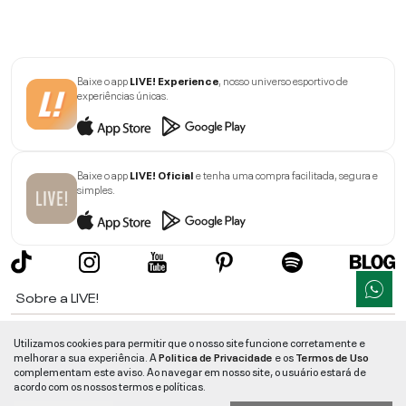
Baixe o app
LIVE! Experience
, nosso universo esportivo de
experiências únicas.
Baixe o app
LIVE! Oficial
e tenha uma compra facilitada, segura e
simples.
Sobre a LIVE!
Institucional
Utilizamos cookies para permitir que o nosso site funcione corretamente e
melhorar a sua experiência. A
Politica de Privacidade
e os
Termos de Uso
Informações
complementam este aviso. Ao navegar em nosso site, o usuário estará de
acordo com os nossos termos e políticas.
Ajuda