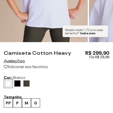
Modelo mede
1,72 cm
e veste
tamanho
P
.
Saiba mais
Camiseta Cotton Heavy
R$ 299,90
10x
R$ 29,99
Avaliações
Adicionar aos favoritos
Cor:
Branco
Tamanho
PP
P
M
G