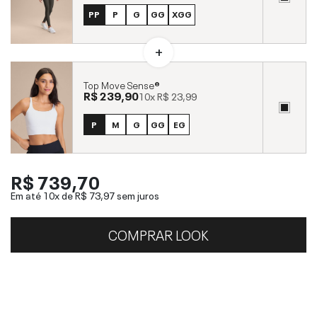
PP
P
G
GG
XGG
Top Move Sense®
R$ 239,90
10x
R$ 23,99
P
M
G
GG
EG
R$ 739,70
Em até 10x de
R$ 73,97
sem juros
COMPRAR LOOK