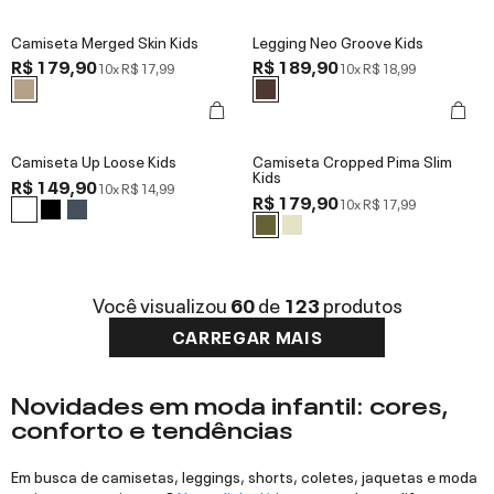
Camiseta Merged Skin Kids
Legging Neo Groove Kids
R$ 179,90
R$ 189,90
10x
R$ 17,99
10x
R$ 18,99
Camiseta Up Loose Kids
Camiseta Cropped Pima Slim
Kids
R$ 149,90
10x
R$ 14,99
R$ 179,90
10x
R$ 17,99
Você visualizou
60
de
123
produtos
CARREGAR MAIS
Novidades em moda infantil: cores,
conforto e tendências
Em busca de camisetas, leggings, shorts, coletes, jaquetas e moda