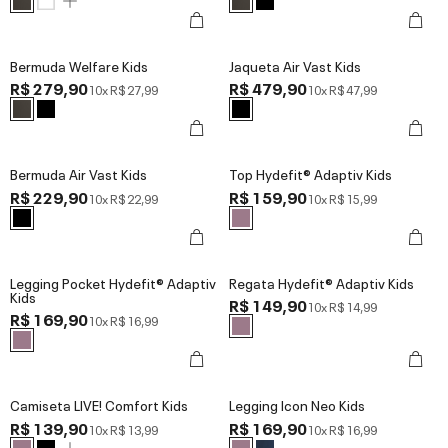
Bermuda Welfare Kids
Jaqueta Air Vast Kids
R$ 279,90
R$ 479,90
10x
R$ 27,99
10x
R$ 47,99
Bermuda Air Vast Kids
Top Hydefit® Adaptiv Kids
R$ 229,90
R$ 159,90
10x
R$ 22,99
10x
R$ 15,99
Legging Pocket Hydefit® Adaptiv
Regata Hydefit® Adaptiv Kids
Kids
R$ 149,90
10x
R$ 14,99
R$ 169,90
10x
R$ 16,99
Camiseta LIVE! Comfort Kids
Legging Icon Neo Kids
R$ 139,90
R$ 169,90
10x
R$ 13,99
10x
R$ 16,99