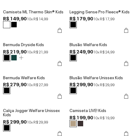
Camiseta ML Thermo Skin® Kids
Legging Sense Pro Fleece® Kids
R$ 149,90
R$ 179,90
10x
R$ 14,99
10x
R$ 17,99
Bermuda Dryside Kids
Blusão Welfare Kids
R$ 219,90
R$ 249,90
10x
R$ 21,99
10x
R$ 24,99
Bermuda Welfare Kids
Blusão Welfare Unissex Kids
R$ 279,90
R$ 299,90
10x
R$ 27,99
10x
R$ 29,99
Calça Jogger Welfare Unissex
Camiseta LIVE! Kids
Kids
R$ 199,90
10x
R$ 19,99
R$ 299,90
10x
R$ 29,99