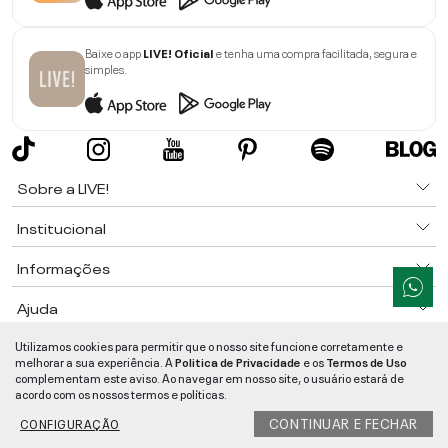
Baixe o app
LIVE! Oficial
e tenha uma compra facilitada, segura e
simples.
Sobre a LIVE!
Institucional
Informações
Ajuda
Utilizamos cookies para permitir que o nosso site funcione corretamente e
Segurança e Qualidade
melhorar a sua experiência. A
Politica de Privacidade
e os
Termos de Uso
LIVE!
©
2026
- TODOS OS DIREITOS RESERVADOS -
RUA MANOEL FRANCISCO
complementam este aviso. Ao navegar em nosso site, o usuário estará de
DA COSTA, 1600 - BAIRRO VIEIRA - CEP 89257-207
-
JARAGUÁ DO SUL
/
SC
-
acordo com os nossos termos e políticas.
CNPJ:
05.108.435/0001-78
-
MAPA DO SITE
CONTINUAR E FECHAR
CONFIGURAÇÃO