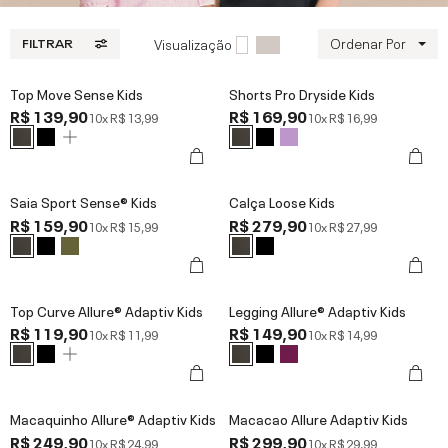
Ordenar Por
Visualização
FILTRAR
Top Move Sense Kids
Shorts Pro Dryside Kids
R$ 139,90
R$ 169,90
10x
R$ 13,99
10x
R$ 16,99
Saia Sport Sense® Kids
Calça Loose Kids
R$ 159,90
R$ 279,90
10x
R$ 15,99
10x
R$ 27,99
Top Curve Allure® Adaptiv Kids
Legging Allure® Adaptiv Kids
R$ 119,90
R$ 149,90
10x
R$ 11,99
10x
R$ 14,99
Macaquinho Allure® Adaptiv Kids
Macacao Allure Adaptiv Kids
R$ 249,90
R$ 299,90
10x
R$ 24,99
10x
R$ 29,99