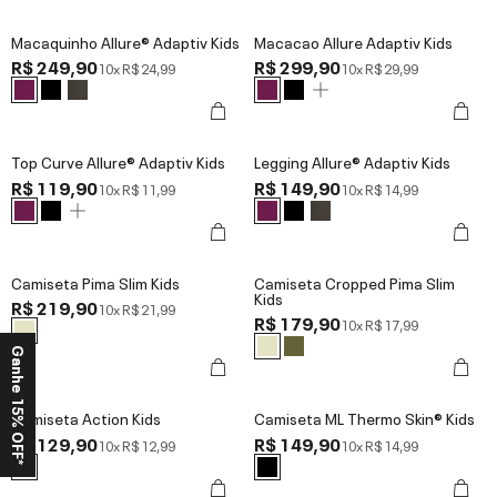
Macaquinho Allure® Adaptiv Kids
Macacao Allure Adaptiv Kids
R$ 249,90
R$ 299,90
10x
R$ 24,99
10x
R$ 29,99
Top Curve Allure® Adaptiv Kids
Legging Allure® Adaptiv Kids
R$ 119,90
R$ 149,90
10x
R$ 11,99
10x
R$ 14,99
Camiseta Pima Slim Kids
Camiseta Cropped Pima Slim
Kids
R$ 219,90
10x
R$ 21,99
R$ 179,90
10x
R$ 17,99
Ganhe 15% OFF*
Camiseta Action Kids
Camiseta ML Thermo Skin® Kids
R$ 129,90
R$ 149,90
10x
R$ 12,99
10x
R$ 14,99