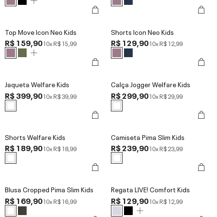
Top Move Icon Neo Kids
Shorts Icon Neo Kids
R$ 159,90
R$ 129,90
10x
R$ 15,99
10x
R$ 12,99
Jaqueta Welfare Kids
Calça Jogger Welfare Kids
R$ 399,90
R$ 299,90
10x
R$ 39,99
10x
R$ 29,99
Shorts Welfare Kids
Camiseta Pima Slim Kids
R$ 189,90
R$ 239,90
10x
R$ 18,99
10x
R$ 23,99
Blusa Cropped Pima Slim Kids
Regata LIVE! Comfort Kids
R$ 169,90
R$ 129,90
10x
R$ 16,99
10x
R$ 12,99