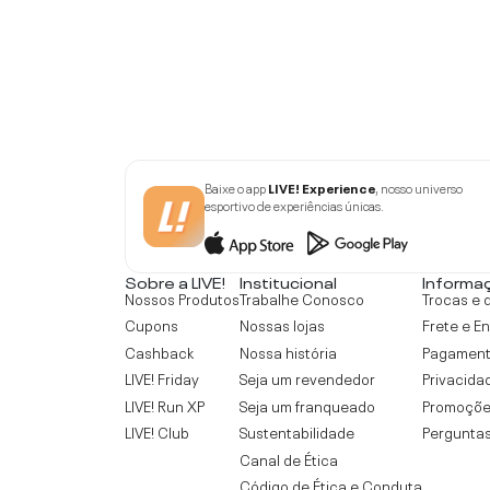
Baixe o app
LIVE! Experience
, nosso universo
esportivo de experiências únicas.
Sobre a LIVE!
Institucional
Informa
Nossos Produtos
Trabalhe Conosco
Trocas e 
Cupons
Nossas lojas
Frete e E
Cashback
Nossa história
Pagamen
LIVE! Friday
Seja um revendedor
Privacida
LIVE! Run XP
Seja um franqueado
Promoçõe
LIVE! Club
Sustentabilidade
Perguntas
Canal de Ética
Código de Ética e Conduta