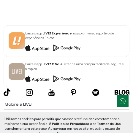
Baixe o app
LIVE! Experience
, nosso universo esportivo de
experiências únicas.
Baixe o app
LIVE! Oficial
e tenha uma compra facilitada, segura e
simples.
Sobre a LIVE!
Institucional
Utilizamos cookies para permitir que o nosso site funcione corretamente e
melhorar a sua experiência. A
Politica de Privacidade
e os
Termos de Uso
Informações
complementam este aviso. Ao navegar em nosso site, o usuário estará de
acordo com os nossos termos e políticas.