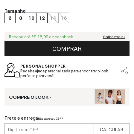
Tamanho
6
8
10
12
14
16
Receba até
R$ 18,99
de cashback
Saiba mais ›
COMPRAR
PERSONAL SHOPPER
Receba ajuda personalizada para encontrar o look
perfeito para você!
COMPRE O LOOK ›
Frete e entrega
Não sabe seu CEP?
CALCULAR