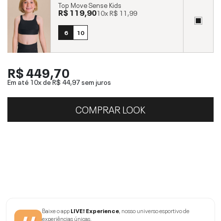
Top Move Sense Kids
R$ 119,90
10x
R$ 11,99
6
10
R$ 449,70
Em até 10x de
R$ 44,97
sem juros
COMPRAR LOOK
Baixe o app
LIVE! Experience
, nosso universo esportivo de
experiências únicas.