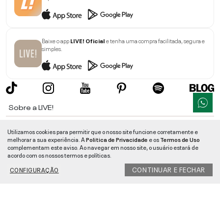
Baixe o app
LIVE! Oficial
e tenha uma compra facilitada, segura e
simples.
Sobre a LIVE!
Institucional
Utilizamos cookies para permitir que o nosso site funcione corretamente e
melhorar a sua experiência. A
Politica de Privacidade
e os
Termos de Uso
Informações
complementam este aviso. Ao navegar em nosso site, o usuário estará de
acordo com os nossos termos e políticas.
Ajuda
CONTINUAR E FECHAR
CONFIGURAÇÃO
Segurança e Qualidade
LIVE!
©
2026
- TODOS OS DIREITOS RESERVADOS -
RUA MANOEL FRANCISCO
DA COSTA, 1600 - BAIRRO VIEIRA - CEP 89257-207
-
JARAGUÁ DO SUL
/
SC
-
CNPJ:
05.108.435/0001-78
-
MAPA DO SITE