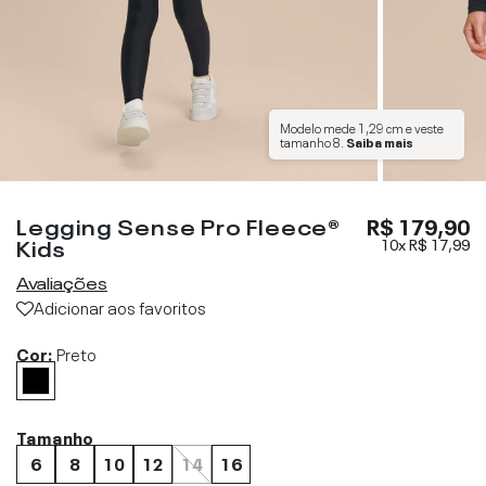
Modelo mede
1,29 cm
e veste
tamanho
8
.
Saiba mais
Legging Sense Pro Fleece®
R$ 179,90
Kids
10x
R$ 17,99
Avaliações
Adicionar aos favoritos
Cor:
Preto
Tamanho
6
8
10
12
14
16