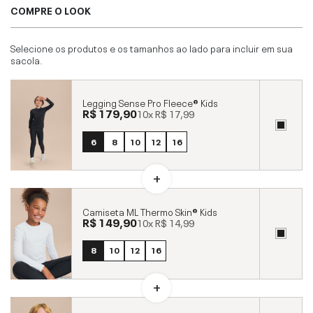
COMPRE O LOOK
Selecione os produtos e os tamanhos ao lado para incluir em sua
sacola.
Legging Sense Pro Fleece® Kids
R$ 179,90
10x
R$ 17,99
6
8
10
12
16
Camiseta ML Thermo Skin® Kids
R$ 149,90
10x
R$ 14,99
8
10
12
16