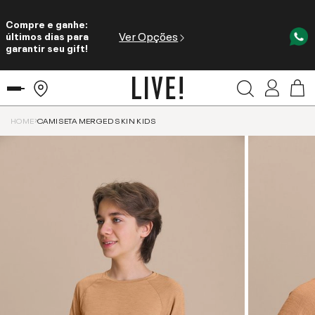
Compre e ganhe:
Ver Opções
últimos dias para
garantir seu gift!
HOME
CAMISETA MERGED SKIN KIDS