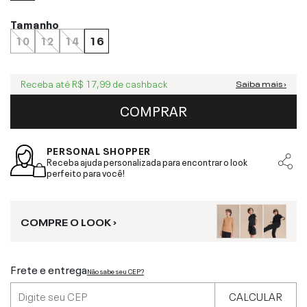
Tamanho
10
12
14
16
Receba até
R$ 17,99
de cashback
Saiba mais ›
COMPRAR
PERSONAL SHOPPER
Receba ajuda personalizada para encontrar o look
perfeito para você!
COMPRE O LOOK ›
Frete e entrega
Não sabe seu CEP?
CALCULAR