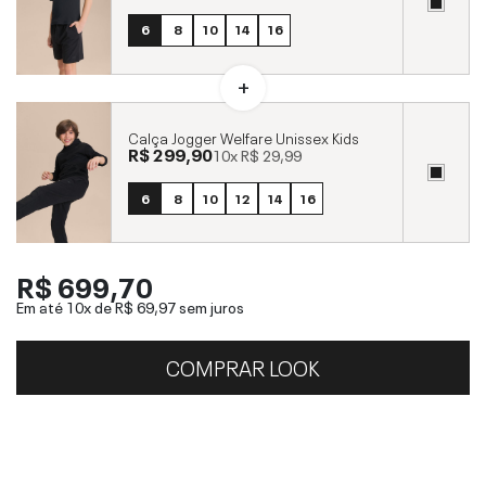
6
8
10
14
16
Calça Jogger Welfare Unissex Kids
R$ 299,90
10x
R$ 29,99
6
8
10
12
14
16
R$ 699,70
Em até 10x de
R$ 69,97
sem juros
COMPRAR LOOK