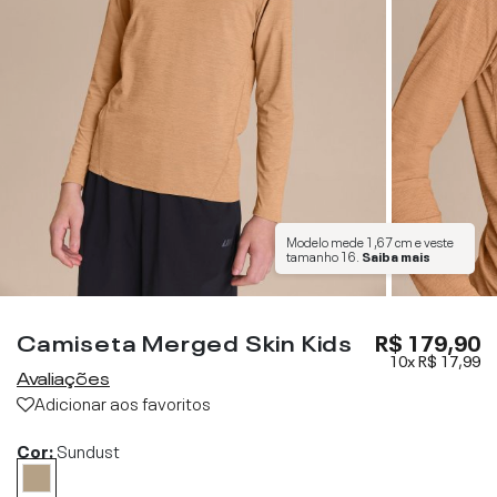
Modelo mede
1,67 cm
e veste
tamanho
16
.
Saiba mais
Camiseta Merged Skin Kids
R$ 179,90
10x
R$ 17,99
Avaliações
Adicionar aos favoritos
Cor:
Sundust