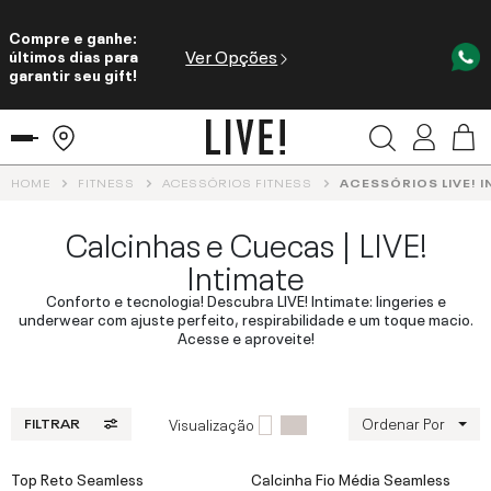
Compre e ganhe:
Ver Opções
últimos dias para
garantir seu gift!
HOME
FITNESS
ACESSÓRIOS FITNESS
ACESSÓRIOS LIVE! I
Calcinhas e Cuecas | LIVE!
Intimate
Conforto e tecnologia! Descubra LIVE! Intimate: lingeries e
underwear com ajuste perfeito, respirabilidade e um toque macio.
Acesse e aproveite!
Ordenar Por
Visualização
FILTRAR
Top Reto Seamless
Calcinha Fio Média Seamless