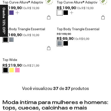
Top Curve Allure® Adaptiv
Top Curve Allure® Adaptiv
R$ 199,90
R$ 199,90
10x
R$ 19,99
10x
R$ 19,99
Ganhe 15% OFF*
Top Body Triangle Essential
Top Body Triangle Essential
R$ 169,90
R$ 169,90
10x
R$ 16,99
R$ 69,90
10x
R$ 6,99
Top Wide
R$ 219,90
10x
R$ 21,99
Você visualizou
37
de
37
produtos
Moda íntima para mulheres e homens:
tops, cuecas, calcinhas e mais