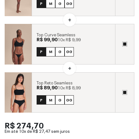
P
M
G
GG
Top Curve Seamless
R$ 99,90
10x
R$ 9,99
P
M
G
GG
Top Reto Seamless
R$ 89,90
10x
R$ 8,99
P
M
G
GG
R$ 274,70
Em até 10x de
R$ 27,47
sem juros