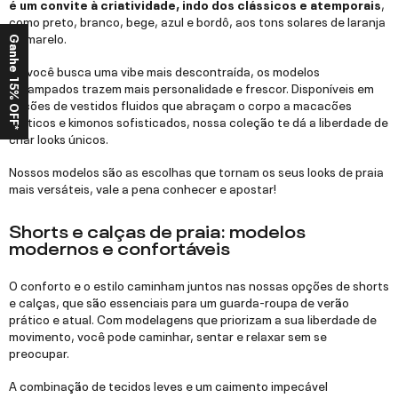
é um convite à criatividade, indo dos clássicos e atemporais
,
como preto, branco, bege, azul e bordô, aos tons solares de laranja
e amarelo.
Ganhe 15% OFF*
Se você busca uma vibe mais descontraída, os modelos
estampados trazem mais personalidade e frescor. Disponíveis em
opções de vestidos fluidos que abraçam o corpo a macacões
práticos e kimonos sofisticados, nossa coleção te dá a liberdade de
criar looks únicos.
Nossos modelos são as escolhas que tornam os seus looks de praia
mais versáteis, vale a pena conhecer e apostar!
Shorts e calças de praia: modelos
modernos e confortáveis
O conforto e o estilo caminham juntos nas nossas opções de shorts
e calças, que são essenciais para um guarda-roupa de verão
prático e atual. Com modelagens que priorizam a sua liberdade de
movimento, você pode caminhar, sentar e relaxar sem se
preocupar.
A combinação de tecidos leves e um caimento impecável