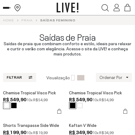
HOME
PRAIA
SAÍDAS FEMININO
Saídas de Praia
Saídas de praia que combinam conforto e estilo, ideais para relaxar
e curtir o verão com elegância. Acesse o site da LIVE! e conheça
mais produtos.
Ordenar Por
Visualização
FILTRAR
Chemise Tropical Visco Pick
Chemise Tropical Visco Pick
R$ 549,90
R$ 549,90
10x
R$ 54,99
10x
R$ 54,99
Shorts Transpasse Side Wide
Kaftan V Wide
R$ 199,90
R$ 349,90
10x
R$ 19,99
10x
R$ 34,99