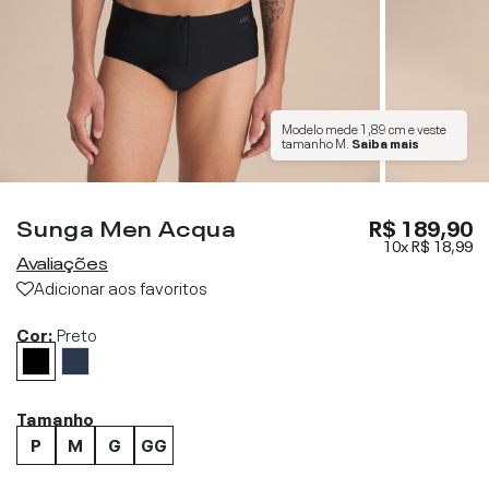
Modelo mede
1,89 cm
e veste
tamanho
M
.
Saiba mais
Sunga Men Acqua
R$ 189,90
10x
R$ 18,99
Avaliações
Adicionar aos favoritos
Cor:
Preto
Tamanho
P
M
G
GG