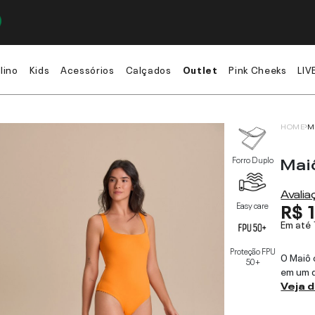
lino
Kids
Acessórios
Calçados
Outlet
Pink Cheeks
LIV
HOME
M
Mai
Forro Duplo
Avali
R$ 
Easy care
Em até
Proteção FPU
O Maiô 
50+
em um d
Veja 