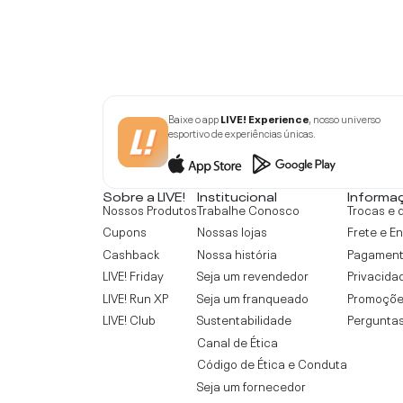
Baixe o app
LIVE! Experience
, nosso universo
esportivo de experiências únicas.
Sobre a LIVE!
Institucional
Informa
Nossos Produtos
Trabalhe Conosco
Trocas e 
Cupons
Nossas lojas
Frete e E
Cashback
Nossa história
Pagamen
LIVE! Friday
Seja um revendedor
Privacida
LIVE! Run XP
Seja um franqueado
Promoçõe
LIVE! Club
Sustentabilidade
Perguntas
Canal de Ética
Código de Ética e Conduta
Seja um fornecedor