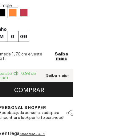
umble
nho
M
G
GG
 mede
1,70 cm
e veste
Saiba
o
P
.
mais
ba até
R$ 16,99
de
Saiba mais ›
back
COMPRAR
PERSONAL SHOPPER
Receba ajuda personalizada para
encontrar o look perfeito para você!
e entrega
Não sabe seu CEP?