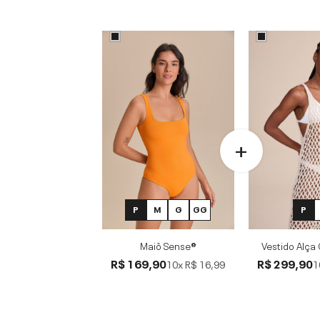
P
M
G
GG
P
Maiô Sense®
Vestido Alça 
R$ 169,90
R$ 299,90
10x
R$ 16,99
1