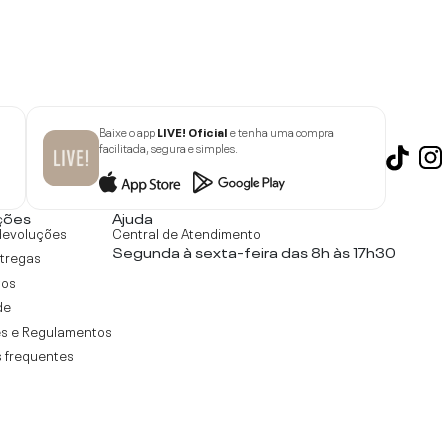
Baixe o app
LIVE! Oficial
e tenha uma compra
facilitada, segura e simples.
ções
Ajuda
devoluções
Central de Atendimento
Segunda à sexta-feira das 8h às 17h30
ntregas
tos
de
s e Regulamentos
 frequentes