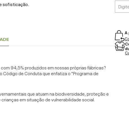
e sofisticação.
A 
Co
DADE
C
d
Co
l, com 94,5% produzidos em nossas próprias fábricas?
o Código de Conduta que enfatiza o "Programa de
vernamentais que atuam na biodiversidade, proteção e
rianças em situação de vulnerabilidade social.