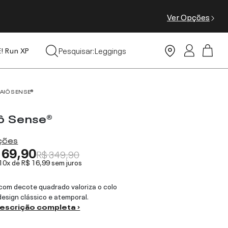
Ver Opções
Tops
Pesquisar:
Leggings
E! Run XP
Moda Praia
AIÔ SENSE®
ô Sense®
ações
169,90
R$ 349,90
 10x de
R$ 16,99
sem juros
com decote quadrado valoriza o colo
esign clássico e atemporal.
descrição completa ›