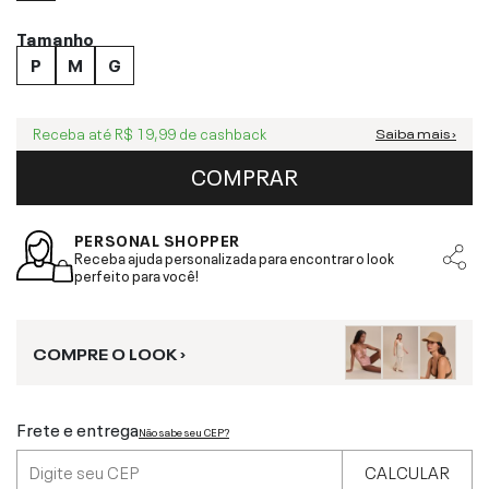
Tamanho
P
M
G
Receba até
R$ 19,99
de cashback
Saiba mais ›
COMPRAR
PERSONAL SHOPPER
Receba ajuda personalizada para encontrar o look
perfeito para você!
COMPRE O LOOK ›
Frete e entrega
Não sabe seu CEP?
CALCULAR