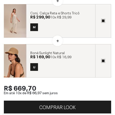
Conj. Calça Reta e Shorts Tricô
R$ 299,90
10x
R$ 29,99
M
Boné Sunlight Natural
R$ 169,90
10x
R$ 16,99
U
R$ 669,70
Em até 10x de
R$ 66,97
sem juros
COMPRAR LOOK