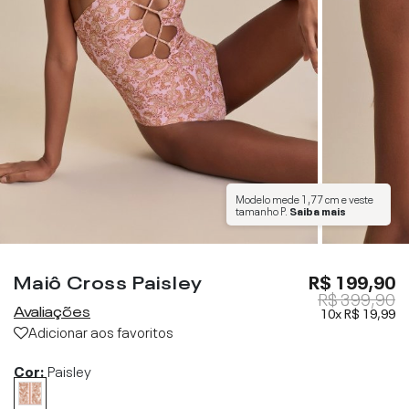
Modelo mede
1,77 cm
e veste
tamanho
P
.
Saiba mais
Maiô Cross Paisley
R$ 199,90
R$ 399,90
Avaliações
10x
R$ 19,99
Adicionar aos favoritos
Cor:
Paisley