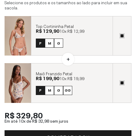
Selecione os produtos e os tamanhos ao lado para incluir em sua
sacola.
Top Cortininha Petal
R$ 129,90
10x
R$ 12,99
P
M
G
Maiô Franzido Petal
R$ 199,90
10x
R$ 19,99
P
M
G
GG
R$ 329,80
Em até 10x de
R$ 32,98
sem juros