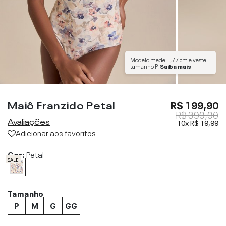
Modelo mede
1,77 cm
e veste
tamanho
P
.
Saiba mais
Maiô Franzido Petal
R$ 199,90
R$ 399,90
Avaliações
10x
R$ 19,99
Adicionar aos favoritos
Cor:
Petal
SALE
Tamanho
P
M
G
GG