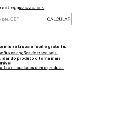
e entrega
Não sabe seu CEP?
CALCULAR
primeira troca é fácil e gratuita.
nfira as opções de troca aqui.
uidar do produto o torna mais
urável.
nfira os cuidados com o produto.