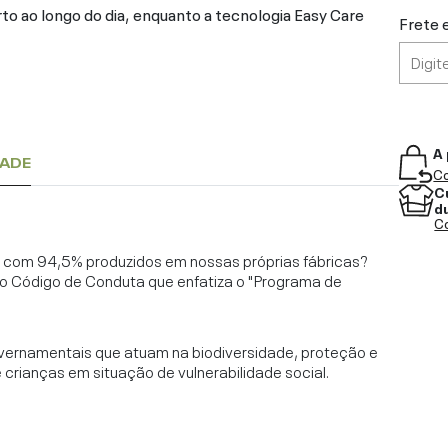
o ao longo do dia, enquanto a tecnologia Easy Care
Frete 
A 
DADE
Co
C
d
Co
l, com 94,5% produzidos em nossas próprias fábricas?
o Código de Conduta que enfatiza o "Programa de
vernamentais que atuam na biodiversidade, proteção e
rianças em situação de vulnerabilidade social.