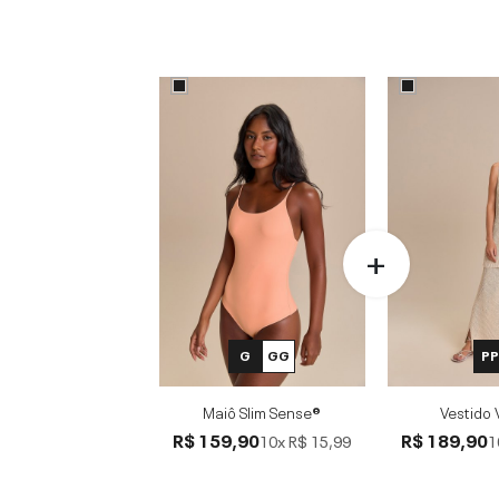
G
GG
P
Maiô Slim Sense®
Vestido 
R$ 159,90
R$ 189,90
10x
R$ 15,99
1