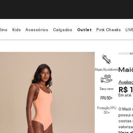
lino
Kids
Acessórios
Calçados
Outlet
Pink Cheeks
LIV
HOME
M
Mai
Alças Ajustáveis
Avali
R$ 
Easy care
Em até
Proteção FPU
O Maiô 
50+
possui 
costas 
valoriz
Veja 