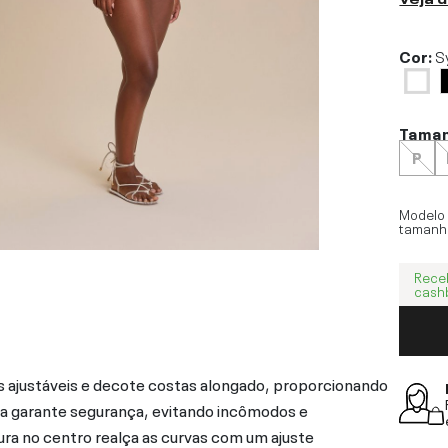
Cor:
S
Tama
P
Modelo
tamanh
Rece
cash
s ajustáveis e decote costas alongado, proporcionando
tura garante segurança, evitando incômodos e
a no centro realça as curvas com um ajuste