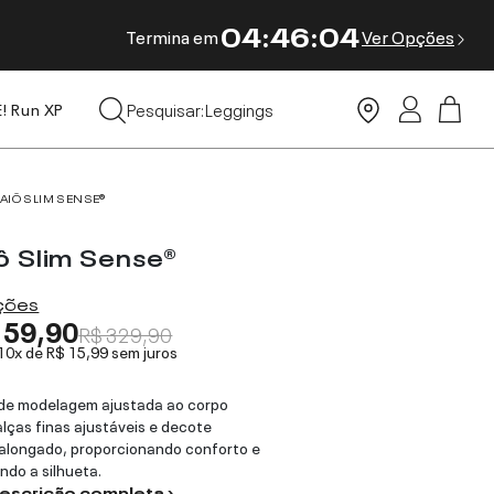
04
:
46
:
03
Termina em
Ver Opções
Tops
Pesquisar:
Leggings
E! Run XP
Moda Praia
AIÔ SLIM SENSE®
ô Slim Sense®
ações
159,90
R$ 329,90
 10x de
R$ 15,99
sem juros
de modelagem ajustada ao corpo
alças finas ajustáveis e decote
alongado, proporcionando conforto e
ando a silhueta.
descrição completa ›