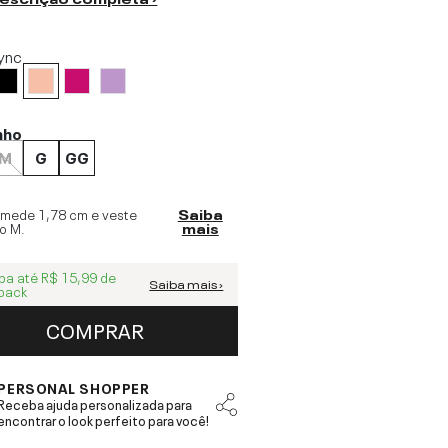
ync
nho
M
G
GG
 mede
1,78 cm
e veste
Saiba
o
M
.
mais
ba até
R$ 15,99
de
Saiba mais ›
back
COMPRAR
PERSONAL SHOPPER
Receba ajuda personalizada para
encontrar o look perfeito para você!