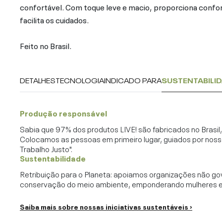
confortável. Com toque leve e macio, proporciona confort
facilita os cuidados.
Feito no Brasil.
DETALHES
TECNOLOGIA
INDICADO PARA
SUSTENTABILI
Produção responsável
Sabia que 97% dos produtos LIVE! são fabricados no Brasi
Colocamos as pessoas em primeiro lugar, guiados por noss
Trabalho Justo".
Sustentabilidade
Retribuição para o Planeta: apoiamos organizações não go
conservação do meio ambiente, emponderando mulheres e c
Saiba mais sobre nossas iniciativas sustentáveis ›