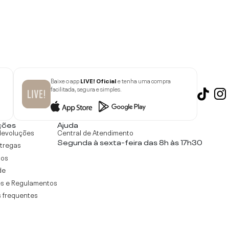
Baixe o app
LIVE! Oficial
e tenha uma compra
facilitada, segura e simples.
ções
Ajuda
devoluções
Central de Atendimento
Segunda à sexta-feira das 8h às 17h30
ntregas
tos
de
s e Regulamentos
 frequentes