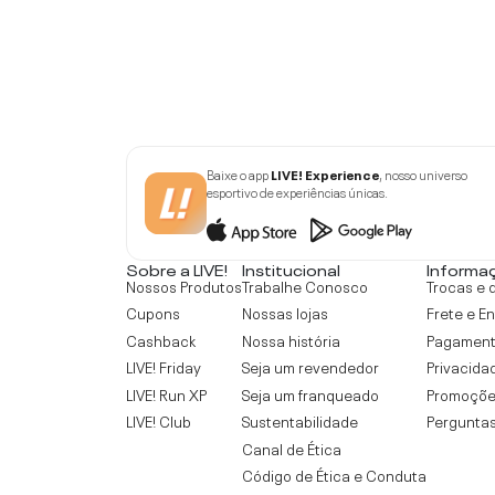
Baixe o app
LIVE! Experience
, nosso universo
esportivo de experiências únicas.
Sobre a LIVE!
Institucional
Informa
Nossos Produtos
Trabalhe Conosco
Trocas e 
Cupons
Nossas lojas
Frete e E
Cashback
Nossa história
Pagamen
LIVE! Friday
Seja um revendedor
Privacida
LIVE! Run XP
Seja um franqueado
Promoçõe
LIVE! Club
Sustentabilidade
Perguntas
Canal de Ética
Código de Ética e Conduta