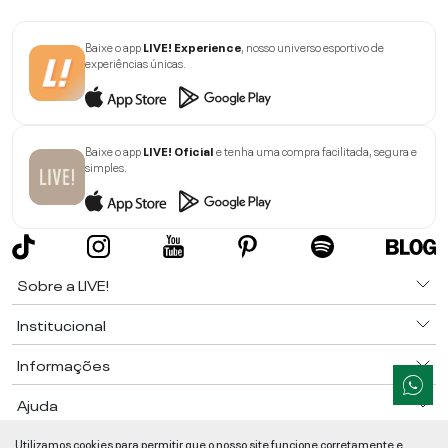
Baixe o app
LIVE! Experience
, nosso universo esportivo de
experiências únicas.
Baixe o app
LIVE! Oficial
e tenha uma compra facilitada, segura e
simples.
Sobre a LIVE!
Institucional
Informações
Ajuda
Utilizamos cookies para permitir que o nosso site funcione corretamente e
Segurança e Qualidade