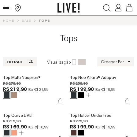
HOME
SALE
TOPS
Tops
Ordenar Por
Visualização
FILTRAR
Top Multi Neopren®
Top Neo Allure® Adaptiv
R$ 279,90
R$ 259,90
R$ 219,90
R$ 199,90
10x
R$ 21,99
10x
R$ 19,99
Top Curve LIVE!
Top Halter UnderFree
R$ 219,90
R$ 279,90
R$ 169,90
R$ 199,90
10x
R$ 16,99
10x
R$ 19,99