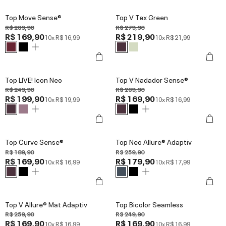
Top Move Sense®
Top V Tex Green
R$ 239,90
R$ 279,90
R$ 169,90
R$ 219,90
10x
R$ 16,99
10x
R$ 21,99
Top LIVE! Icon Neo
Top V Nadador Sense®
R$ 249,90
R$ 239,90
R$ 199,90
R$ 169,90
10x
R$ 19,99
10x
R$ 16,99
Top Curve Sense®
Top Neo Allure® Adaptiv
R$ 189,90
R$ 259,90
R$ 169,90
R$ 179,90
10x
R$ 16,99
10x
R$ 17,99
Top V Allure® Mat Adaptiv
Top Bicolor Seamless
R$ 259,90
R$ 249,90
R$ 169,90
R$ 169,90
10x
R$ 16,99
10x
R$ 16,99