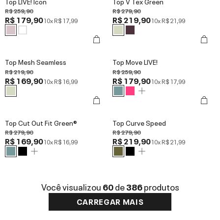
Top LIVE! Icon
Top V Tex Green
R$ 259,90
R$ 279,90
R$ 179,90
R$ 219,90
10x
R$ 17,99
10x
R$ 21,99
Top Mesh Seamless
Top Move LIVE!
R$ 219,90
R$ 259,90
R$ 169,90
R$ 179,90
10x
R$ 16,99
10x
R$ 17,99
Top Cut Out Fit Green®
Top Curve Speed
R$ 279,90
R$ 279,90
R$ 169,90
R$ 219,90
10x
R$ 16,99
10x
R$ 21,99
Você visualizou
60
de
386
produtos
CARREGAR MAIS