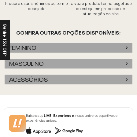
Procure usar sinônimos ao termo
Talvez o produto tenha esgotado
desejado
ou esteja em processo de
atualização no site
Ganhe 15% OFF*
CONFIRA OUTRAS OPÇÕES DISPONÍVEIS:
FEMININO
MASCULINO
ACESSÓRIOS
Baixe o app
LIVE! Experience
, nosso universo esportivo de
experiências únicas.