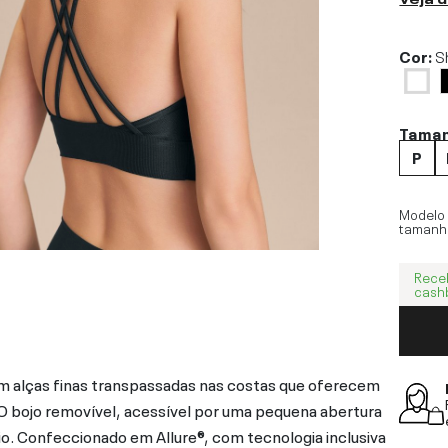
Cor:
S
Tama
P
Modelo
tamanh
Rece
cash
om alças finas transpassadas nas costas que oferecem
O bojo removível, acessível por uma pequena abertura
rio. Confeccionado em Allure®, com tecnologia inclusiva