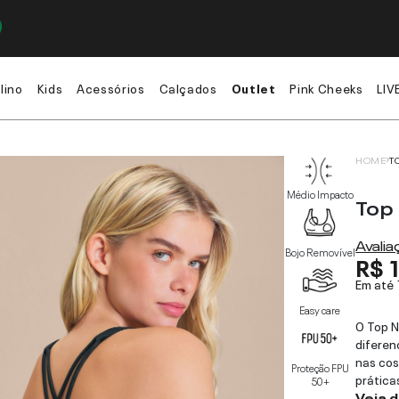
lino
Kids
Acessórios
Calçados
Outlet
Pink Cheeks
LIV
HOME
T
Médio Impacto
Top
Avali
Bojo Removível
R$ 
Em até
Easy care
O Top N
diferen
nas co
Proteção FPU
prática
50+
Veja 