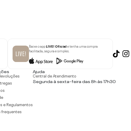
Baixe o app
LIVE! Oficial
e tenha uma compra
facilitada, segura e simples.
ções
Ajuda
devoluções
Central de Atendimento
Segunda à sexta-feira das 8h às 17h30
ntregas
tos
de
s e Regulamentos
 frequentes