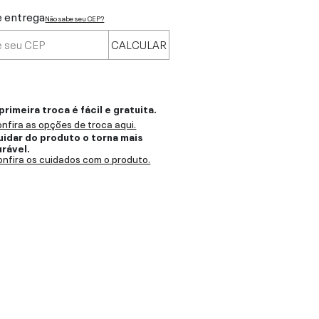
e entrega
Não sabe seu CEP?
CALCULAR
primeira troca é fácil e gratuita.
nfira as opções de troca aqui.
uidar do produto o torna mais
urável.
nfira os cuidados com o produto.