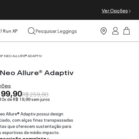
Ver Opções
Tops
Pesquisar:
Leggings
E! Run XP
Moda Praia
OP NEO ALLURE® ADAPTIV
 Neo Allure® Adaptiv
ações
199,90
R$ 259,90
 10x de
R$ 19,99
sem juros
eo Allure® Adaptiv possui design
ciado, com alças finas transpassadas
stas que oferecem sustentação para
s esportivas de médio impacto.
descrição completa ›