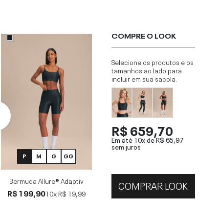
COMPRE O LOOK
Selecione os produtos e os
tamanhos ao lado para
incluir em sua sacola.
R$ 659,70
Em até 10x de
R$ 65,97
sem juros
P
M
G
GG
Bermuda Allure® Adaptiv
COMPRAR LOOK
R$ 199,90
10x
R$ 19,99