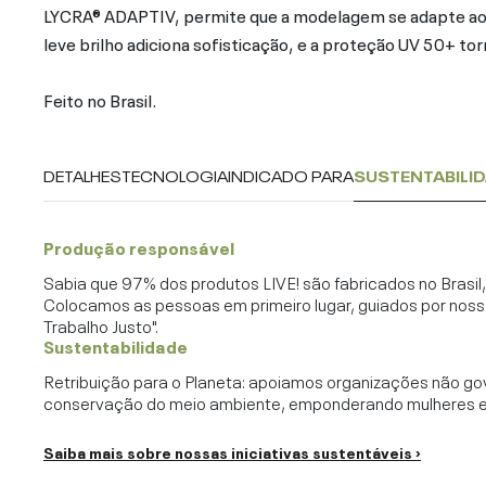
LYCRA® ADAPTIV, permite que a modelagem se adapte a
leve brilho adiciona sofisticação, e a proteção UV 50+ torna
Feito no Brasil.
DETALHES
TECNOLOGIA
INDICADO PARA
SUSTENTABILI
Produção responsável
Sabia que 97% dos produtos LIVE! são fabricados no Brasi
Colocamos as pessoas em primeiro lugar, guiados por noss
Trabalho Justo".
Sustentabilidade
Retribuição para o Planeta: apoiamos organizações não go
conservação do meio ambiente, emponderando mulheres e c
Saiba mais sobre nossas iniciativas sustentáveis ›