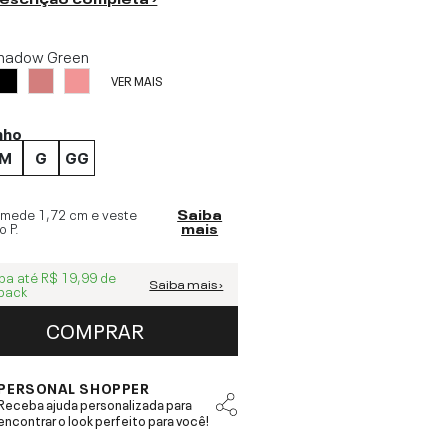
hadow Green
VER MAIS
nho
M
G
GG
 mede
1,72 cm
e veste
Saiba
o
P
.
mais
ba até
R$ 19,99
de
Saiba mais ›
back
COMPRAR
PERSONAL SHOPPER
Receba ajuda personalizada para
encontrar o look perfeito para você!