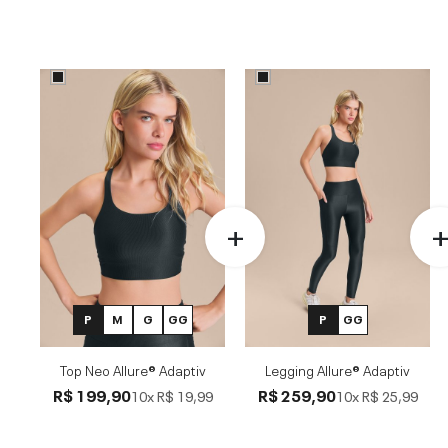
P
M
G
GG
P
GG
Top Neo Allure® Adaptiv
Legging Allure® Adaptiv
R$ 199,90
R$ 259,90
10x
R$ 19,99
10x
R$ 25,99