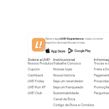
Baixe o app
LIVE! Experience
, nosso universo
esportivo de experiências únicas.
Sobre a LIVE!
Institucional
Informa
Nossos Produtos
Trabalhe Conosco
Trocas e 
Cupons
Nossas lojas
Frete e E
Cashback
Nossa história
Pagamen
LIVE! Friday
Seja um revendedor
Privacida
LIVE! Run XP
Seja um franqueado
Promoçõe
LIVE! Club
Sustentabilidade
Perguntas
Canal de Ética
Código de Ética e Conduta