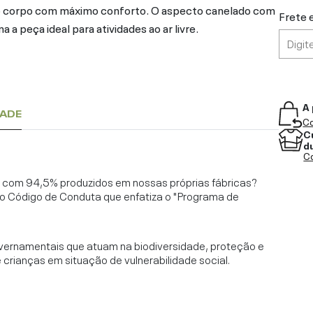
o corpo com máximo conforto. O aspecto canelado com
Frete 
 a peça ideal para atividades ao ar livre.
A 
DADE
Co
C
d
Co
l, com 94,5% produzidos em nossas próprias fábricas?
o Código de Conduta que enfatiza o "Programa de
vernamentais que atuam na biodiversidade, proteção e
rianças em situação de vulnerabilidade social.