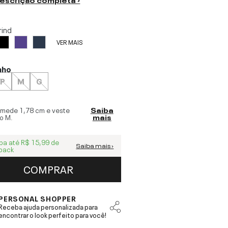
rind
VER MAIS
nho
P
M
G
 mede
1,78 cm
e veste
Saiba
o
M
.
mais
ba até
R$ 15,99
de
Saiba mais ›
back
COMPRAR
PERSONAL SHOPPER
Receba ajuda personalizada para
encontrar o look perfeito para você!