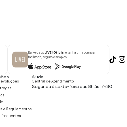
Baixe o app
LIVE! Oficial
e tenha uma compra
facilitada, segura e simples.
ções
Ajuda
devoluções
Central de Atendimento
Segunda à sexta-feira das 8h às 17h30
ntregas
tos
de
s e Regulamentos
 frequentes