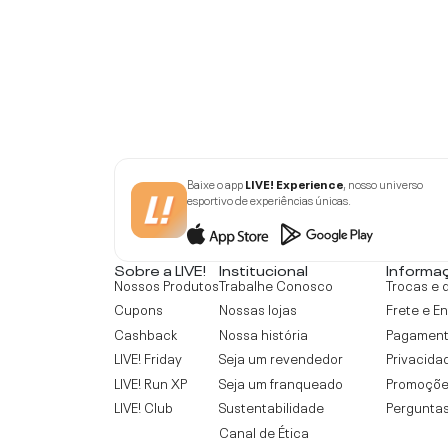
Baixe o app
LIVE! Experience
, nosso universo
esportivo de experiências únicas.
Sobre a LIVE!
Institucional
Informa
Nossos Produtos
Trabalhe Conosco
Trocas e 
Cupons
Nossas lojas
Frete e E
Cashback
Nossa história
Pagamen
LIVE! Friday
Seja um revendedor
Privacida
LIVE! Run XP
Seja um franqueado
Promoçõe
LIVE! Club
Sustentabilidade
Perguntas
Canal de Ética