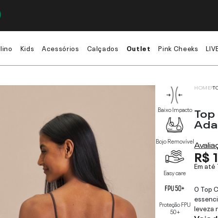
lino
Kids
Acessórios
Calçados
Outlet
Pink Cheeks
LIV
HOME
T
Top
Baixo Impacto
Ada
Bojo Removível
Avali
R$ 
Em até
Easy care
O Top C
essenci
Proteção FPU
leveza n
50+
Veja 