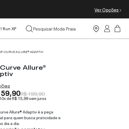
Ver Opções
Leggings
Pesquisar:
Moda Praia
E! Run XP
Tops
OP CURVE ALLURE® ADAPTIV
 Curve Allure®
ptiv
ações
159,90
R$ 199,90
 10x de
R$ 15,99
sem juros
urve Allure® Adaptiv é a peça
al para quem busca praticidade e
o dia a dia.
descrição completa ›