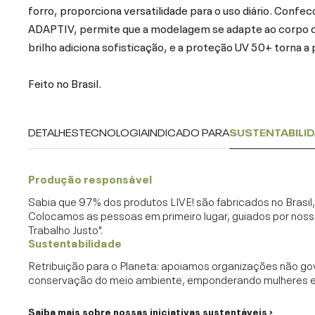
forro, proporciona versatilidade para o uso diário. Confe
ADAPTIV, permite que a modelagem se adapte ao corpo 
brilho adiciona sofisticação, e a proteção UV 50+ torna a pe
Feito no Brasil.
DETALHES
TECNOLOGIA
INDICADO PARA
SUSTENTABILI
Produção responsável
Sabia que 97% dos produtos LIVE! são fabricados no Brasi
Colocamos as pessoas em primeiro lugar, guiados por noss
Trabalho Justo".
Sustentabilidade
Retribuição para o Planeta: apoiamos organizações não go
conservação do meio ambiente, emponderando mulheres e c
Saiba mais sobre nossas iniciativas sustentáveis ›