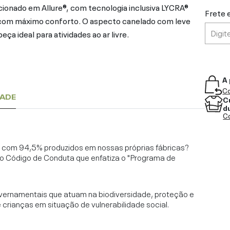
ccionado em Allure®, com tecnologia inclusiva LYCRA®
Frete 
com máximo conforto. O aspecto canelado com leve
ça ideal para atividades ao ar livre.
A 
Co
DADE
C
d
Co
l, com 94,5% produzidos em nossas próprias fábricas?
o Código de Conduta que enfatiza o "Programa de
vernamentais que atuam na biodiversidade, proteção e
rianças em situação de vulnerabilidade social.