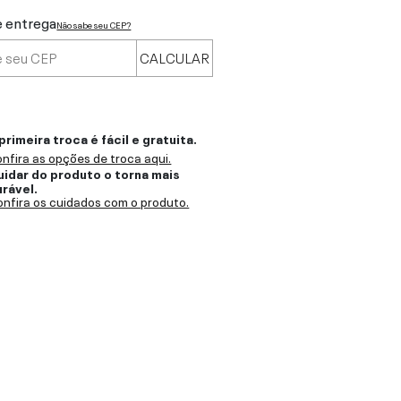
e entrega
Não sabe seu CEP?
CALCULAR
primeira troca é fácil e gratuita.
nfira as opções de troca aqui.
uidar do produto o torna mais
urável.
nfira os cuidados com o produto.