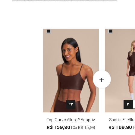
PP
P
Top Curve Allure® Adaptiv
Shorts Fit All
R$ 159,90
R$ 169,90
10x
R$ 15,99
1