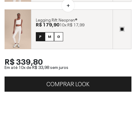
Legging Rift Neopren®
R$ 179,90
10x
R$ 17,99
P
M
G
R$ 339,80
Em até 10x de
R$ 33,98
sem juros
COMPRAR LOOK