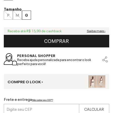
Tamanho
P
M
G
Receba até
R$ 15,99
de cashback
Saiba mais ›
COMPRAR
PERSONAL SHOPPER
Receba ajuda personalizada para encontrar o look
perfeito para você!
COMPRE O LOOK ›
Frete e entrega
Não sabe seu CEP?
CALCULAR