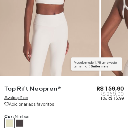
Modelo mede
1,78 cm
e veste
tamanho
P
.
Saiba mais
Top Rift Neopren®
R$ 159,90
R$ 259,90
Avaliações
10x
R$ 15,99
Adicionar aos favoritos
Cor:
Nimbus