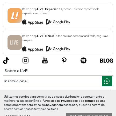
Baixe o app
LIVE! Experience
, nosso universo esportivo de
experiências únicas.
Baixe o app
LIVE! Oficial
e tenha uma compra facilitada, segura e
simples.
Sobre a LIVE!
Institucional
Informações
Utilizamos cookies para permitir que o nosso site funcione corretamente e
melhorar a sua experiência. A
Politica de Privacidade
e os
Termos de Uso
Ajuda
complementam este aviso. Ao navegar em nosso site, o usuário estará de
acordo com os nossos termos e políticas.
Segurança e Qualidade