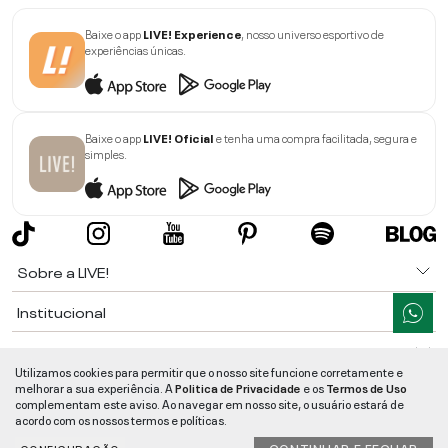
Baixe o app
LIVE! Experience
, nosso universo esportivo de
experiências únicas.
Baixe o app
LIVE! Oficial
e tenha uma compra facilitada, segura e
simples.
Sobre a LIVE!
Institucional
Informações
Utilizamos cookies para permitir que o nosso site funcione corretamente e
melhorar a sua experiência. A
Politica de Privacidade
e os
Termos de Uso
Ajuda
complementam este aviso. Ao navegar em nosso site, o usuário estará de
acordo com os nossos termos e políticas.
Segurança e Qualidade