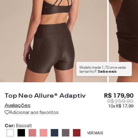
Modelo mede
1,72 cm
e veste
tamanho
P
.
Saiba mais
Top Neo Allure® Adaptiv
R$ 179,90
R$ 259,90
Avaliações
10x
R$ 17,99
Adicionar aos favoritos
Cor:
Bassalt
VER MAIS