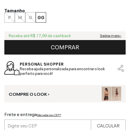
Tamanho
P
M
G
GG
Receba até
R$ 17,99
de cashback
Saiba mais ›
COMPRAR
PERSONAL SHOPPER
Receba ajuda personalizada para encontrar o look
perfeito para você!
COMPRE O LOOK ›
Frete e entrega
Não sabe seu CEP?
CALCULAR