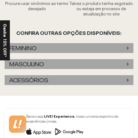
Procure usar sinônimos ao termo
Talvez o produto tenha esgotado
desejado
ou esteja em processo de
atualização no site
Ganhe 15% OFF*
CONFIRA OUTRAS OPÇÕES DISPONÍVEIS:
FEMININO
MASCULINO
ACESSÓRIOS
Baixe o app
LIVE! Experience
, nosso universo esportivo de
experiências únicas.