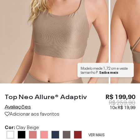
Modelo mede
1,72 cm
e veste
tamanho
P
.
Saiba mais
Top Neo Allure® Adaptiv
R$ 199,90
R$ 259,90
Avaliações
10x
R$ 19,99
Adicionar aos favoritos
Cor:
Clay Beige
VER MAIS