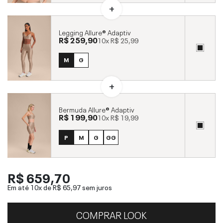
Legging Allure® Adaptiv
R$ 259,90
10x
R$ 25,99
M
G
Bermuda Allure® Adaptiv
R$ 199,90
10x
R$ 19,99
P
M
G
GG
R$ 659,70
Em até 10x de
R$ 65,97
sem juros
COMPRAR LOOK