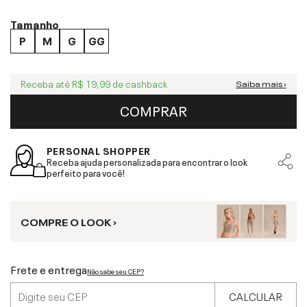
Tamanho
P
M
G
GG
Receba até
R$ 19,99
de cashback
Saiba mais ›
COMPRAR
PERSONAL SHOPPER
Receba ajuda personalizada para encontrar o look
perfeito para você!
COMPRE O LOOK ›
Frete e entrega
Não sabe seu CEP?
CALCULAR