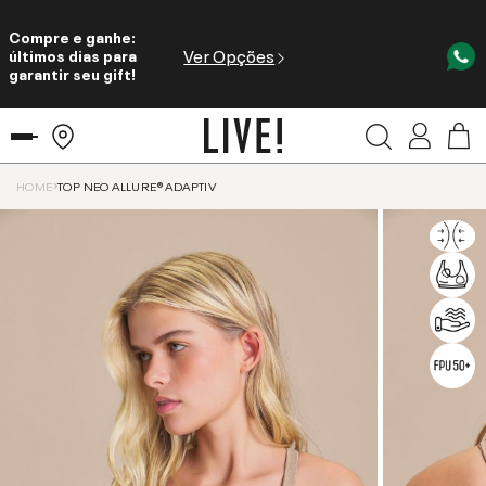
Compre e ganhe:
Ver Opções
últimos dias para
garantir seu gift!
HOME
TOP NEO ALLURE® ADAPTIV