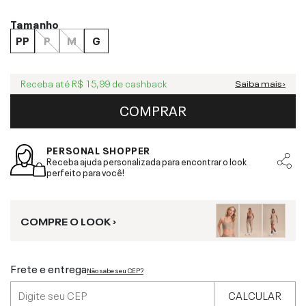
Tamanho
PP
P
M
G
Receba até
R$ 15,99
de cashback
Saiba mais ›
COMPRAR
PERSONAL SHOPPER
Receba ajuda personalizada para encontrar o look
perfeito para você!
COMPRE O LOOK ›
Frete e entrega
Não sabe seu CEP?
CALCULAR