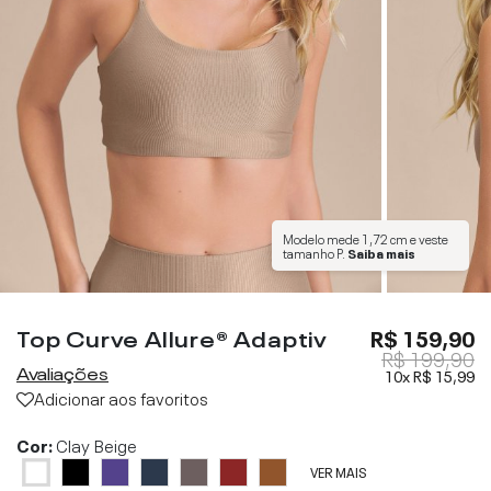
Modelo mede
1,72 cm
e veste
tamanho
P
.
Saiba mais
Top Curve Allure® Adaptiv
R$ 159,90
R$ 199,90
Avaliações
10x
R$ 15,99
Adicionar aos favoritos
Cor:
Clay Beige
VER MAIS