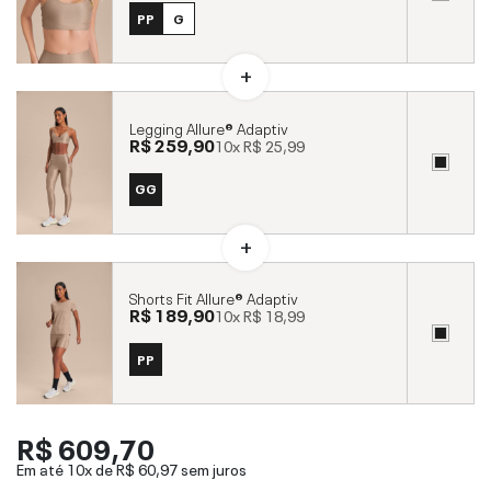
PP
G
Legging Allure® Adaptiv
R$ 259,90
10x
R$ 25,99
GG
Shorts Fit Allure® Adaptiv
R$ 189,90
10x
R$ 18,99
PP
R$ 609,70
Em até 10x de
R$ 60,97
sem juros