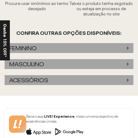
Procure usar sinônimos ao termo
Talvez o produto tenha esgotado
desejado
ou esteja em processo de
atualização no site
Ganhe 15% OFF*
CONFIRA OUTRAS OPÇÕES DISPONÍVEIS:
FEMININO
MASCULINO
ACESSÓRIOS
Baixe o app
LIVE! Experience
, nosso universo esportivo de
experiências únicas.