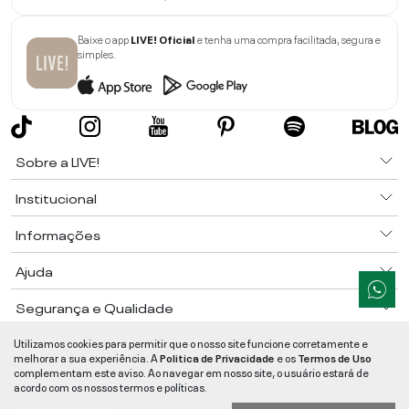
Baixe o app
LIVE! Oficial
e tenha uma compra facilitada, segura e
simples.
Sobre a LIVE!
Institucional
Informações
Ajuda
Segurança e Qualidade
LIVE!
©
2026
- TODOS OS DIREITOS RESERVADOS -
RUA MANOEL FRANCISCO
Utilizamos cookies para permitir que o nosso site funcione corretamente e
DA COSTA, 1600 - BAIRRO VIEIRA - CEP 89257-207
-
JARAGUÁ DO SUL
/
SC
-
melhorar a sua experiência. A
Politica de Privacidade
e os
Termos de Uso
CNPJ:
05.108.435/0001-78
-
MAPA DO SITE
complementam este aviso. Ao navegar em nosso site, o usuário estará de
acordo com os nossos termos e políticas.