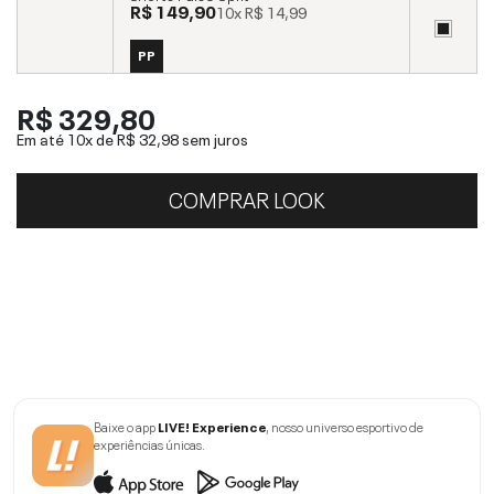
R$ 149,90
10x
R$ 14,99
PP
R$ 329,80
Em até 10x de
R$ 32,98
sem juros
COMPRAR LOOK
Baixe o app
LIVE! Experience
, nosso universo esportivo de
experiências únicas.