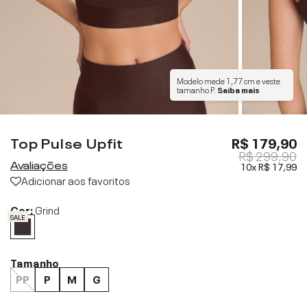
Modelo mede
1,77 cm
e veste
tamanho
P
.
Saiba mais
Top Pulse Upfit
R$ 179,90
R$ 299,90
Avaliações
10x
R$ 17,99
Adicionar aos favoritos
Cor:
Grind
SALE
Tamanho
PP
P
M
G