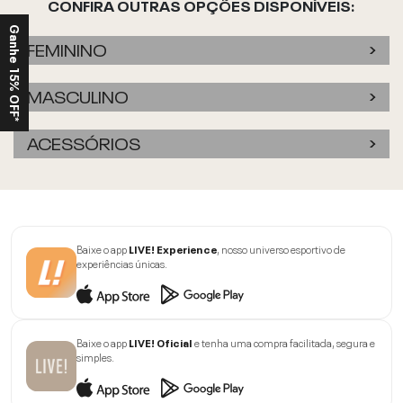
CONFIRA OUTRAS OPÇÕES DISPONÍVEIS:
Ganhe 15% OFF*
FEMININO
MASCULINO
ACESSÓRIOS
Baixe o app
LIVE! Experience
, nosso universo esportivo de
experiências únicas.
Baixe o app
LIVE! Oficial
e tenha uma compra facilitada, segura e
simples.