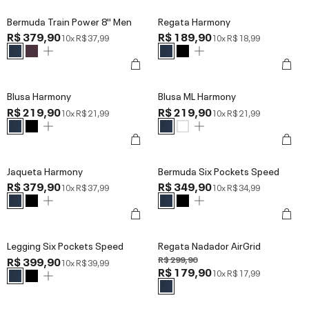
Bermuda Train Power 8'' Men
Regata Harmony
R$ 379,90
R$ 189,90
10x
R$ 37,99
10x
R$ 18,99
Blusa Harmony
Blusa ML Harmony
R$ 219,90
R$ 219,90
10x
R$ 21,99
10x
R$ 21,99
Jaqueta Harmony
Bermuda Six Pockets Speed
R$ 379,90
R$ 349,90
10x
R$ 37,99
10x
R$ 34,99
Legging Six Pockets Speed
Regata Nadador AirGrid
R$ 399,90
R$ 299,90
10x
R$ 39,99
R$ 179,90
10x
R$ 17,99