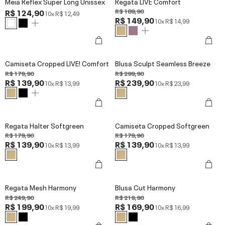
Meia Reflex Super Long Unissex
Regata LIVE Comfort
R$ 124,90
R$ 189,90
10x
R$ 12,49
R$ 149,90
10x
R$ 14,99
Camiseta Cropped LIVE! Comfort
Blusa Sculpt Seamless Breeze
R$ 179,90
R$ 299,90
R$ 139,90
R$ 239,90
10x
R$ 13,99
10x
R$ 23,99
Regata Halter Softgreen
Camiseta Cropped Softgreen
R$ 179,90
R$ 179,90
R$ 139,90
R$ 139,90
10x
R$ 13,99
10x
R$ 13,99
Regata Mesh Harmony
Blusa Cut Harmony
R$ 249,90
R$ 219,90
R$ 199,90
R$ 169,90
10x
R$ 19,99
10x
R$ 16,99