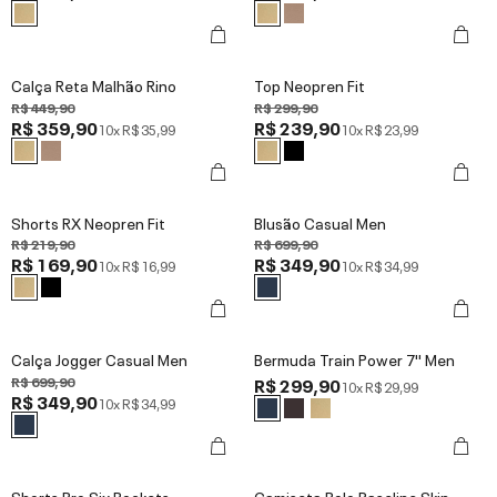
Calça Reta Malhão Rino
Top Neopren Fit
R$ 449,90
R$ 299,90
R$ 359,90
R$ 239,90
10x
R$ 35,99
10x
R$ 23,99
Shorts RX Neopren Fit
Blusão Casual Men
R$ 219,90
R$ 699,90
R$ 169,90
R$ 349,90
10x
R$ 16,99
10x
R$ 34,99
Calça Jogger Casual Men
Bermuda Train Power 7'' Men
R$ 699,90
R$ 299,90
10x
R$ 29,99
R$ 349,90
10x
R$ 34,99
Shorts Pro Six Pockets
Camiseta Polo Baseline Skin