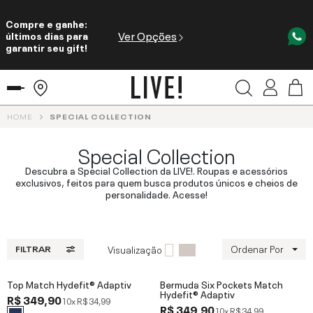
Compre e ganhe:
Ver Opções
últimos dias para
garantir seu gift!
HOME
SPECIAL COLLECTION
Special Collection
Descubra a Special Collection da LIVE!. Roupas e acessórios
exclusivos, feitos para quem busca produtos únicos e cheios de
personalidade. Acesse!
Ordenar Por
Visualização
FILTRAR
Top Match Hydefit® Adaptiv
Bermuda Six Pockets Match
Hydefit® Adaptiv
R$ 349,90
10x
R$ 34,99
R$ 349,90
10x
R$ 34,99