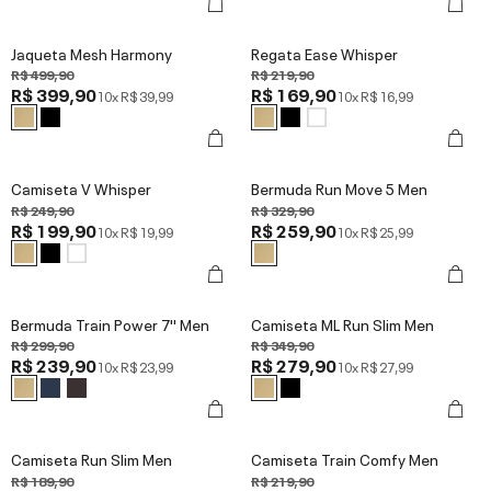
Jaqueta Mesh Harmony
Regata Ease Whisper
R$ 499,90
R$ 219,90
R$ 399,90
R$ 169,90
10x
R$ 39,99
10x
R$ 16,99
Camiseta V Whisper
Bermuda Run Move 5 Men
R$ 249,90
R$ 329,90
R$ 199,90
R$ 259,90
10x
R$ 19,99
10x
R$ 25,99
Bermuda Train Power 7'' Men
Camiseta ML Run Slim Men
R$ 299,90
R$ 349,90
R$ 239,90
R$ 279,90
10x
R$ 23,99
10x
R$ 27,99
Camiseta Run Slim Men
Camiseta Train Comfy Men
R$ 189,90
R$ 219,90