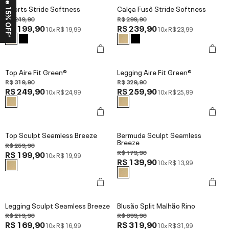
Ganhe 15% OFF*
Shorts Stride Softness
Calça Fusô Stride Softness
R$ 249,90
R$ 299,90
R$ 199,90
R$ 239,90
10x
R$ 19,99
10x
R$ 23,99
Top Aire Fit Green®
Legging Aire Fit Green®
R$ 319,90
R$ 329,90
R$ 249,90
R$ 259,90
10x
R$ 24,99
10x
R$ 25,99
Top Sculpt Seamless Breeze
Bermuda Sculpt Seamless
Breeze
R$ 259,90
R$ 179,90
R$ 199,90
10x
R$ 19,99
R$ 139,90
10x
R$ 13,99
Legging Sculpt Seamless Breeze
Blusão Split Malhão Rino
R$ 219,90
R$ 399,90
R$ 169,90
R$ 319,90
10x
R$ 16,99
10x
R$ 31,99