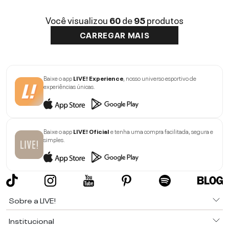
Você visualizou
60
de
95
produtos
CARREGAR MAIS
Baixe o app
LIVE! Experience
, nosso universo esportivo de
experiências únicas.
Baixe o app
LIVE! Oficial
e tenha uma compra facilitada, segura e
simples.
Sobre a LIVE!
Institucional