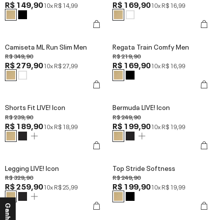
R$ 149,90
R$ 169,90
10x
R$ 14,99
10x
R$ 16,99
Camiseta ML Run Slim Men
Regata Train Comfy Men
R$ 349,90
R$ 219,90
R$ 279,90
R$ 169,90
10x
R$ 27,99
10x
R$ 16,99
Shorts Fit LIVE! Icon
Bermuda LIVE! Icon
R$ 239,90
R$ 249,90
R$ 189,90
R$ 199,90
10x
R$ 18,99
10x
R$ 19,99
Legging LIVE! Icon
Top Stride Softness
R$ 329,90
R$ 249,90
R$ 259,90
R$ 199,90
10x
R$ 25,99
10x
R$ 19,99