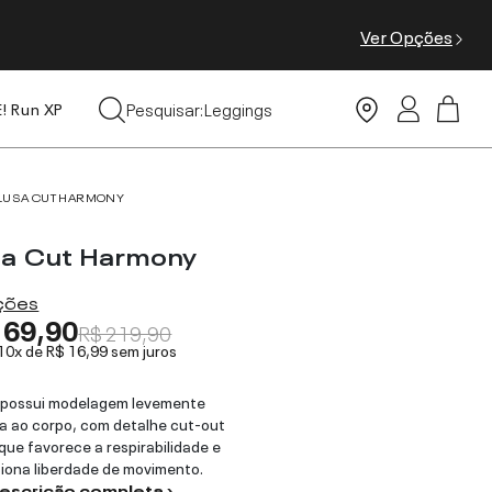
Ver Opções
Tops
Pesquisar:
Leggings
E! Run XP
Moda Praia
LUSA CUT HARMONY
sa Cut Harmony
ações
169,90
R$ 219,90
 10x de
R$ 16,99
sem juros
 possui modelagem levemente
a ao corpo, com detalhe cut-out
 que favorece a respirabilidade e
iona liberdade de movimento.
descrição completa ›