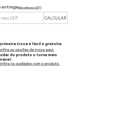
e entrega
Não sabe seu CEP?
CALCULAR
primeira troca é fácil e gratuita.
nfira as opções de troca aqui.
uidar do produto o torna mais
urável.
nfira os cuidados com o produto.