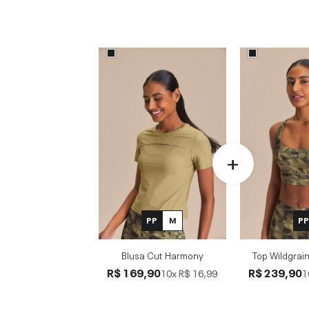
PP
M
P
Blusa Cut Harmony
Top Wildgrai
R$ 169,90
R$ 239,90
10x
R$ 16,99
1