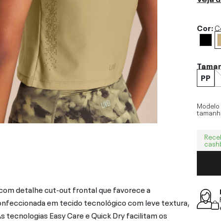
Cor:
C
Tama
PP
Modelo
tamanh
Rece
cash
com detalhe cut-out frontal que favorece a
onfeccionada em tecido tecnológico com leve textura,
 As tecnologias Easy Care e Quick Dry facilitam os