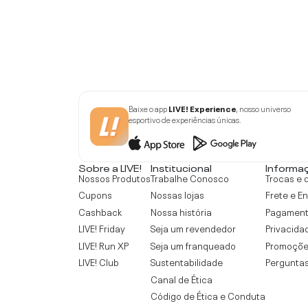
Baixe o app
LIVE! Experience
, nosso universo
esportivo de experiências únicas.
Sobre a LIVE!
Institucional
Informa
Nossos Produtos
Trabalhe Conosco
Trocas e 
Cupons
Nossas lojas
Frete e E
Cashback
Nossa história
Pagamen
LIVE! Friday
Seja um revendedor
Privacida
LIVE! Run XP
Seja um franqueado
Promoçõe
LIVE! Club
Sustentabilidade
Perguntas
Canal de Ética
Código de Ética e Conduta