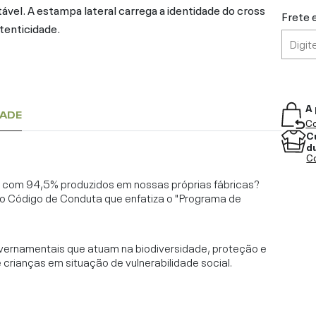
ável. A estampa lateral carrega a identidade do cross
Frete 
utenticidade.
A 
DADE
Co
C
d
Co
l, com 94,5% produzidos em nossas próprias fábricas?
o Código de Conduta que enfatiza o "Programa de
vernamentais que atuam na biodiversidade, proteção e
rianças em situação de vulnerabilidade social.