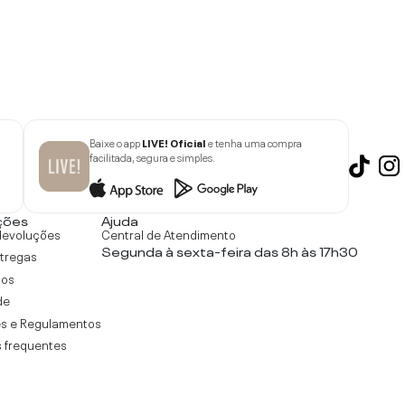
Baixe o app
LIVE! Oficial
e tenha uma compra
facilitada, segura e simples.
ções
Ajuda
devoluções
Central de Atendimento
Segunda à sexta-feira das 8h às 17h30
ntregas
tos
de
s e Regulamentos
 frequentes