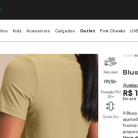
lino
Kids
Acessórios
Calçados
Outlet
Pink Cheeks
LIV
HOME
B
Blu
Easy care
Avali
R$ 
Proteção FPU
50+
Em até
A Blusa
Quick Dry
ajustad
frontal
proporc
Veja 