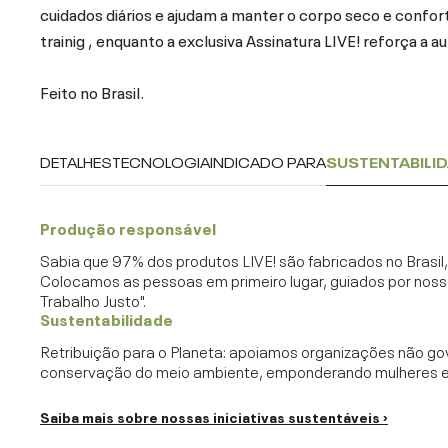
cuidados diários e ajudam a manter o corpo seco e confort
trainig , enquanto a exclusiva Assinatura LIVE! reforça a a
Feito no Brasil.
DETALHES
TECNOLOGIA
INDICADO PARA
SUSTENTABILI
Produção responsável
Sabia que 97% dos produtos LIVE! são fabricados no Brasi
Colocamos as pessoas em primeiro lugar, guiados por noss
Trabalho Justo".
Sustentabilidade
Retribuição para o Planeta: apoiamos organizações não go
conservação do meio ambiente, emponderando mulheres e c
Saiba mais sobre nossas iniciativas sustentáveis ›