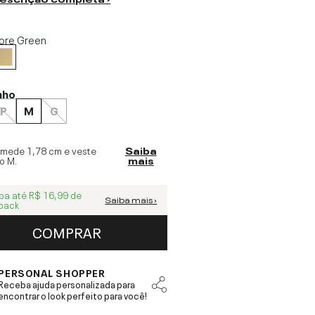
ore Green
nho
P
M
G
 mede
1,78 cm
e veste
Saiba
o
M
.
mais
ba até
R$ 16,99
de
Saiba mais ›
back
COMPRAR
PERSONAL SHOPPER
Receba ajuda personalizada para
encontrar o look perfeito para você!