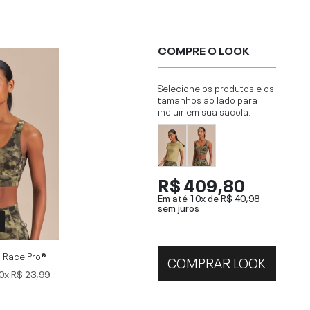
COMPRE O LOOK
Selecione os produtos e os
tamanhos ao lado para
incluir em sua sacola.
R$ 409,80
Em até 10x de
R$ 40,98
sem juros
P
n Race Pro®
COMPRAR LOOK
0x
R$ 23,99