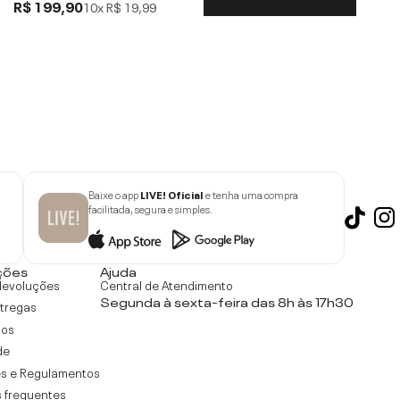
R$ 199,90
10x
R$ 19,99
Baixe o app
LIVE! Oficial
e tenha uma compra
facilitada, segura e simples.
ções
Ajuda
devoluções
Central de Atendimento
Segunda à sexta-feira das 8h às 17h30
ntregas
tos
de
s e Regulamentos
 frequentes