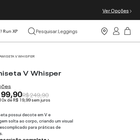
Ver Opções
Tops
Pesquisar:
Leggings
E! Run XP
Moda Praia
AMISETA V WHISPER
iseta V Whisper
ações
199,90
R$ 249,90
 10x de
R$ 19,99
sem juros
eta possui decote em V e
em solta ao corpo, criando um visual
descomplicado para práticas de
s.
descrição completa ›