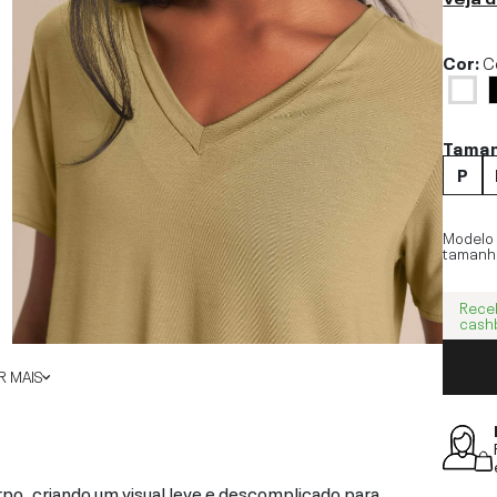
Cor:
C
Tama
P
Modelo
tamanh
Rece
cash
 MAIS
po, criando um visual leve e descomplicado para