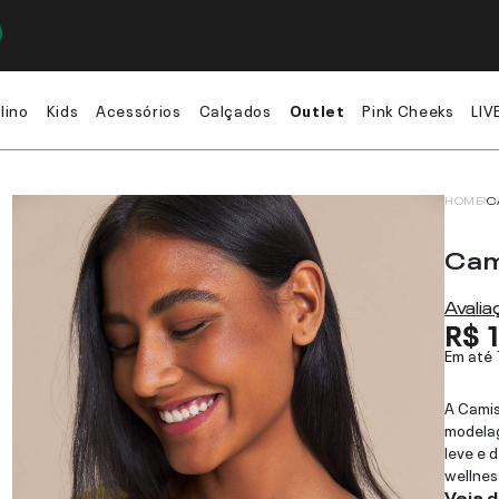
lino
Kids
Acessórios
Calçados
Outlet
Pink Cheeks
LIV
HOME
C
Cam
Avali
R$ 
Em até
A Camis
modelag
leve e 
wellnes
Veja 