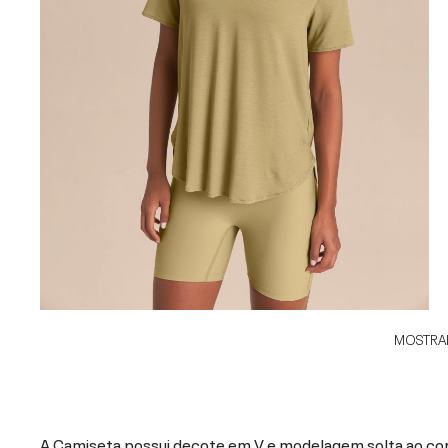
MOSTRAR
A Camiseta possui decote em V e modelagem solta ao cor