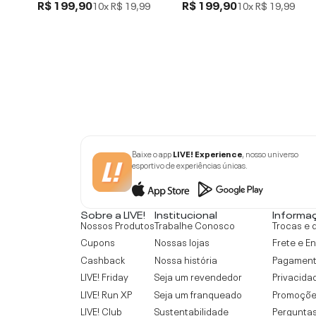
R$ 199,90
R$ 199,90
10x
R$ 19,99
10x
R$ 19,99
Baixe o app
LIVE! Experience
, nosso universo
esportivo de experiências únicas.
Sobre a LIVE!
Institucional
Informa
Nossos Produtos
Trabalhe Conosco
Trocas e 
Cupons
Nossas lojas
Frete e E
Cashback
Nossa história
Pagamen
LIVE! Friday
Seja um revendedor
Privacida
LIVE! Run XP
Seja um franqueado
Promoçõe
LIVE! Club
Sustentabilidade
Perguntas