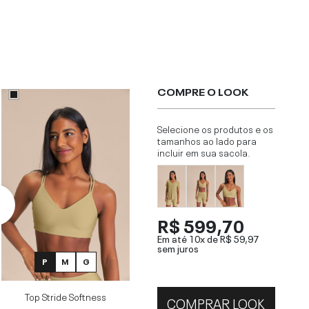
COMPRE O LOOK
Selecione os produtos e os
tamanhos ao lado para
incluir em sua sacola.
R$ 599,70
Em até 10x de
R$ 59,97
sem juros
P
M
G
Top Stride Softness
COMPRAR LOOK