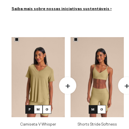
Saiba mais sobre nossas iniciativas sustentáveis ›
P
M
G
M
G
Camiseta V Whisper
Shorts Stride Softness