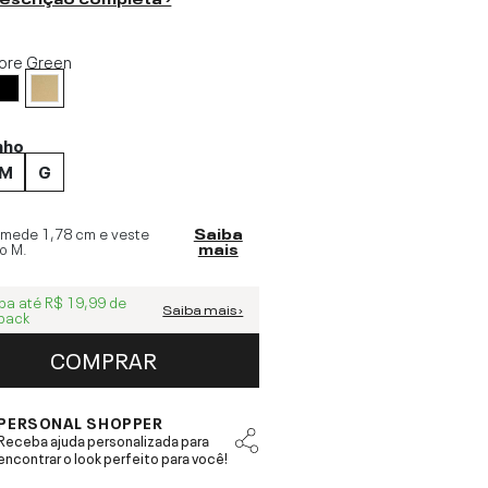
ore Green
nho
M
G
 mede
1,78 cm
e veste
Saiba
o
M
.
mais
ba até
R$ 19,99
de
Saiba mais ›
back
COMPRAR
PERSONAL SHOPPER
Receba ajuda personalizada para
encontrar o look perfeito para você!