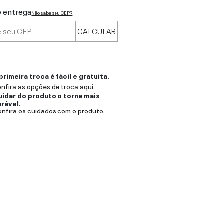
e entrega
Não sabe seu CEP?
CALCULAR
primeira troca é fácil e gratuita.
nfira as opções de troca aqui.
uidar do produto o torna mais
urável.
nfira os cuidados com o produto.