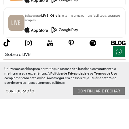
Baixe o app
LIVE! Oficial
e tenha uma compra facilitada, segura e
simples.
Sobre a LIVE!
Institucional
Utilizamos cookies para permitir que o nosso site funcione corretamente e
melhorar a sua experiência. A
Politica de Privacidade
e os
Termos de Uso
Informações
complementam este aviso. Ao navegar em nosso site, o usuário estará de
acordo com os nossos termos e políticas.
Ajuda
CONTINUAR E FECHAR
CONFIGURAÇÃO
Segurança e Qualidade
LIVE!
©
2026
- TODOS OS DIREITOS RESERVADOS -
RUA MANOEL FRANCISCO
DA COSTA, 1600 - BAIRRO VIEIRA - CEP 89257-207
-
JARAGUÁ DO SUL
/
SC
-
CNPJ:
05.108.435/0001-78
-
MAPA DO SITE