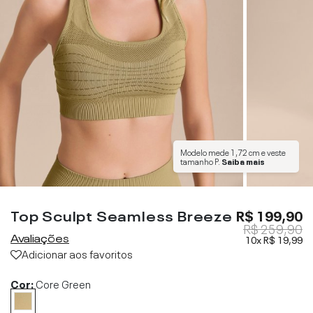
Modelo mede
1,72 cm
e veste
tamanho
P
.
Saiba mais
Top Sculpt Seamless Breeze
R$ 199,90
R$ 259,90
Avaliações
10x
R$ 19,99
Adicionar aos favoritos
Cor:
Core Green