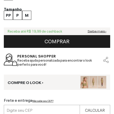
Tamanho
PP
P
M
Receba até
R$ 19,99
de cashback
Saiba mais ›
COMPRAR
PERSONAL SHOPPER
Receba ajuda personalizada para encontrar o look
perfeito para você!
COMPRE O LOOK ›
Frete e entrega
Não sabe seu CEP?
CALCULAR