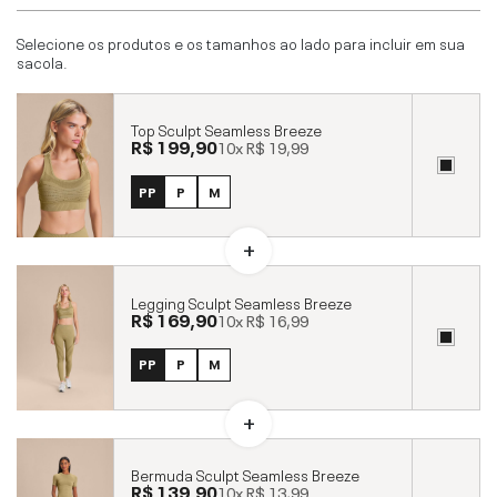
Selecione os produtos e os tamanhos ao lado para incluir em sua
sacola.
Top Sculpt Seamless Breeze
R$ 199,90
10x
R$ 19,99
PP
P
M
Legging Sculpt Seamless Breeze
R$ 169,90
10x
R$ 16,99
PP
P
M
Bermuda Sculpt Seamless Breeze
R$ 139,90
10x
R$ 13,99