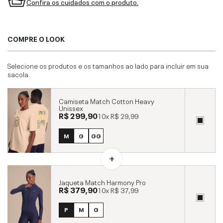
Confira os cuidados com o produto.
COMPRE O LOOK
Selecione os produtos e os tamanhos ao lado para incluir em sua
sacola.
Camiseta Match Cotton Heavy
Unissex
R$ 299,90
10x
R$ 29,99
M
G
GG
Jaqueta Match Harmony Pro
R$ 379,90
10x
R$ 37,99
P
M
G