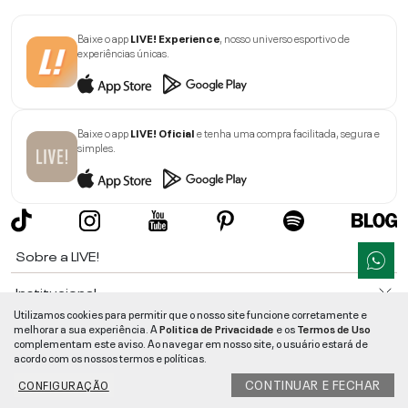
Baixe o app
LIVE! Experience
, nosso universo esportivo de
experiências únicas.
Baixe o app
LIVE! Oficial
e tenha uma compra facilitada, segura e
simples.
Sobre a LIVE!
Institucional
Utilizamos cookies para permitir que o nosso site funcione corretamente e
Informações
melhorar a sua experiência. A
Politica de Privacidade
e os
Termos de Uso
complementam este aviso. Ao navegar em nosso site, o usuário estará de
acordo com os nossos termos e políticas.
Ajuda
CONTINUAR E FECHAR
CONFIGURAÇÃO
Segurança e Qualidade