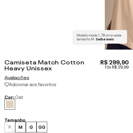
Modelo mede
1,78 cm
e veste
tamanho
M
.
Saiba mais
Camiseta Match Cotton
R$ 299,90
Heavy Unissex
10x
R$ 29,99
Avaliações
Adicionar aos favoritos
Cor:
Oat
Tamanho
P
M
G
GG