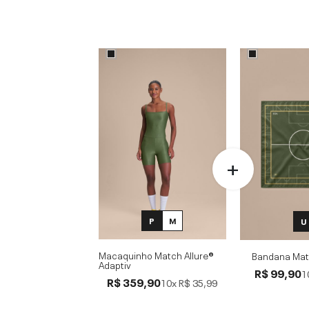
P
M
U
Macaquinho Match Allure®
Bandana Mat
Adaptiv
R$ 99,90
1
R$ 359,90
10x
R$ 35,99