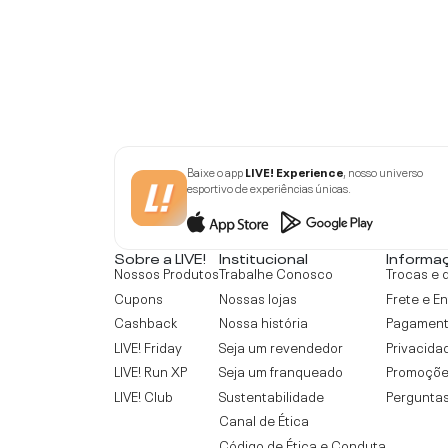
Baixe o app
LIVE! Experience
, nosso universo
esportivo de experiências únicas.
Sobre a LIVE!
Institucional
Informa
Nossos Produtos
Trabalhe Conosco
Trocas e 
Cupons
Nossas lojas
Frete e E
Cashback
Nossa história
Pagamen
LIVE! Friday
Seja um revendedor
Privacida
LIVE! Run XP
Seja um franqueado
Promoçõe
LIVE! Club
Sustentabilidade
Perguntas
Canal de Ética
Código de Ética e Conduta