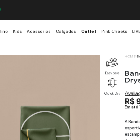
lino
Kids
Acessórios
Calçados
Outlet
Pink Cheeks
LIV
HOME
B
Ban
Easy care
Dry
Avali
Quick Dry
R$ 
Em até
A Banda
esporti
estampa
do camp