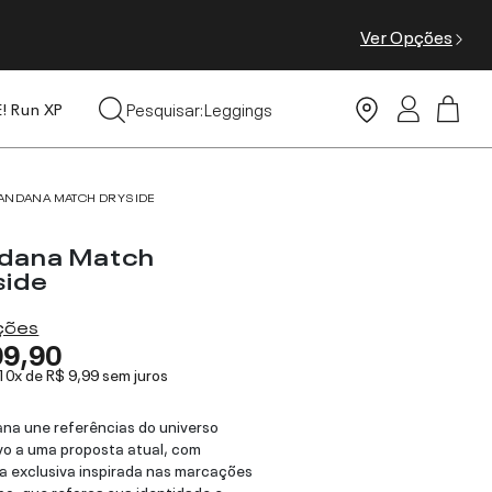
Ver Opções
Tops
Pesquisar:
Leggings
E! Run XP
Moda Praia
ANDANA MATCH DRYSIDE
dana Match
side
ações
99,90
 10x de
R$ 9,99
sem juros
na une referências do universo
vo a uma proposta atual, com
 exclusiva inspirada nas marcações
o, que reforça sua identidade e