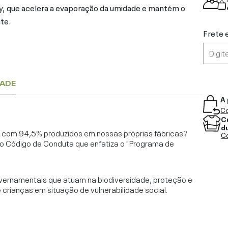
 Dry, que acelera a evaporação da umidade e mantém o
te.
Frete 
DADE
A 
Co
C
d
l, com 94,5% produzidos em nossas próprias fábricas?
Co
o Código de Conduta que enfatiza o "Programa de
vernamentais que atuam na biodiversidade, proteção e
rianças em situação de vulnerabilidade social.