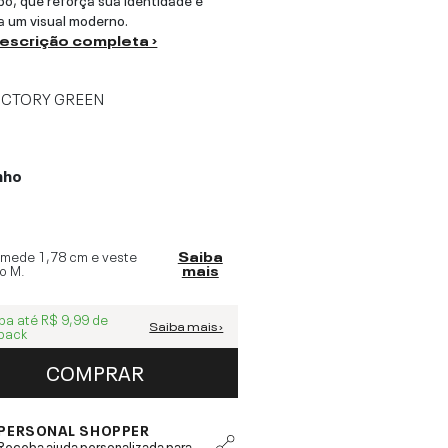
a um visual moderno.
descrição completa ›
ICTORY GREEN
nho
 mede
1,78 cm
e veste
Saiba
o
M
.
mais
ba até
R$ 9,99
de
Saiba mais ›
back
COMPRAR
PERSONAL SHOPPER
Receba ajuda personalizada para