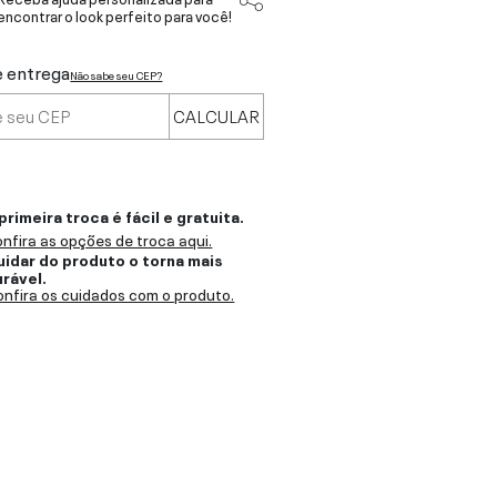
encontrar o look perfeito para você!
e entrega
Não sabe seu CEP?
CALCULAR
primeira troca é fácil e gratuita.
nfira as opções de troca aqui.
uidar do produto o torna mais
urável.
nfira os cuidados com o produto.