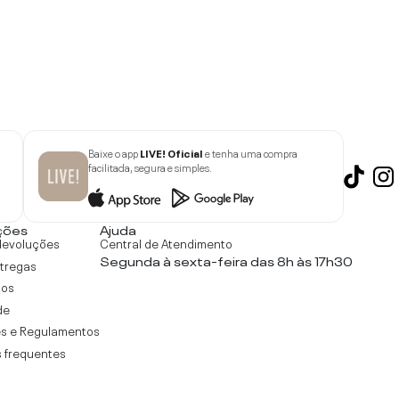
Baixe o app
LIVE! Oficial
e tenha uma compra
facilitada, segura e simples.
ções
Ajuda
devoluções
Central de Atendimento
Segunda à sexta-feira das 8h às 17h30
ntregas
tos
de
s e Regulamentos
 frequentes