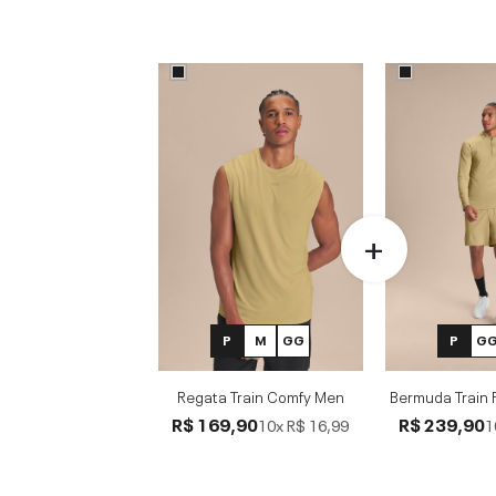
P
M
GG
P
G
Regata Train Comfy Men
Bermuda Train 
R$ 169,90
R$ 239,90
10x
R$ 16,99
1