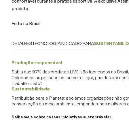
confortável durante a prática esportiva. A exclusiva Assi
produto.
Feito no Brasil.
DETALHES
TECNOLOGIA
INDICADO PARA
SUSTENTABILI
Produção responsável
Sabia que 97% dos produtos LIVE! são fabricados no Brasi
Colocamos as pessoas em primeiro lugar, guiados por noss
Trabalho Justo".
Sustentabilidade
Retribuição para o Planeta: apoiamos organizações não go
conservação do meio ambiente, emponderando mulheres e c
Saiba mais sobre nossas iniciativas sustentáveis ›