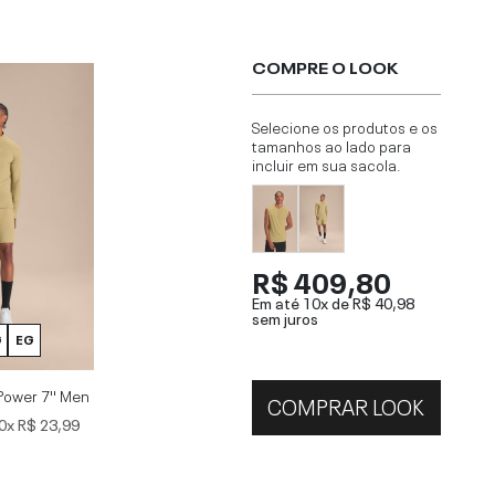
COMPRE O LOOK
Selecione os produtos e os
tamanhos ao lado para
incluir em sua sacola.
R$ 409,80
Em até 10x de
R$ 40,98
sem juros
G
EG
Power 7'' Men
COMPRAR LOOK
0x
R$ 23,99