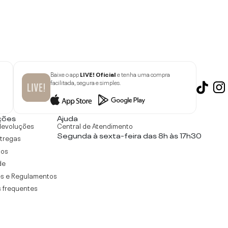
Baixe o app
LIVE! Oficial
e tenha uma compra
facilitada, segura e simples.
ções
Ajuda
devoluções
Central de Atendimento
Segunda à sexta-feira das 8h às 17h30
ntregas
tos
de
s e Regulamentos
 frequentes