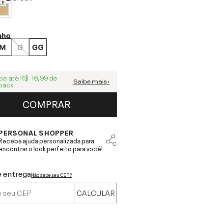
LE
nho
M
G
GG
ba até
R$ 16,99
de
Saiba mais ›
back
COMPRAR
PERSONAL SHOPPER
Receba ajuda personalizada para
encontrar o look perfeito para você!
e entrega
Não sabe seu CEP?
CALCULAR