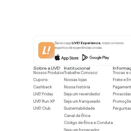
Baixe o app
LIVE! Experience
, nosso universo
esportivo de experiências únicas.
Sobre a LIVE!
Institucional
Informa
Nossos Produtos
Trabalhe Conosco
Trocas e 
Cupons
Nossas lojas
Frete e E
Cashback
Nossa história
Pagamen
LIVE! Friday
Seja um revendedor
Privacida
LIVE! Run XP
Seja um franqueado
Promoçõe
LIVE! Club
Sustentabilidade
Perguntas
Canal de Ética
Código de Ética e Conduta
Seja um fornecedor