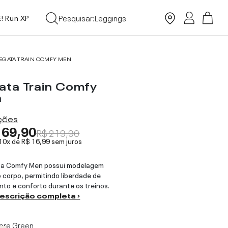
Tops
Pesquisar:
Leggings
E! Run XP
Moda Praia
EGATA TRAIN COMFY MEN
ata Train Comfy
n
ações
169,90
R$ 219,90
 10x de
R$ 16,99
sem juros
ta Comfy Men possui modelagem
o corpo, permitindo liberdade de
to e conforto durante os treinos.
descrição completa ›
ore Green