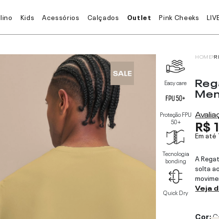
lino
Kids
Acessórios
Calçados
Outlet
Pink Cheeks
LIV
HOME
R
Reg
Easy care
Me
Avali
Proteção FPU
R$ 
50+
Em até
Tecnologia
A Rega
bonding
solta a
movimen
Veja 
Quick Dry
Cor:
C