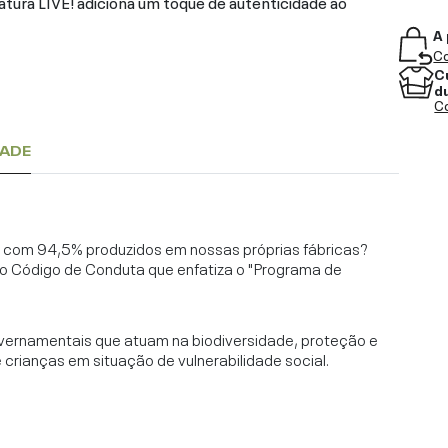
natura LIVE! adiciona um toque de autenticidade ao
A 
Co
C
d
Co
DADE
l, com 94,5% produzidos em nossas próprias fábricas?
o Código de Conduta que enfatiza o "Programa de
vernamentais que atuam na biodiversidade, proteção e
rianças em situação de vulnerabilidade social.