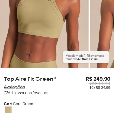
Modelo mede
1,78 cm
e veste
tamanho
M
.
Saiba mais
Top Aire Fit Green®
R$ 249,90
R$ 319,90
Avaliações
10x
R$ 24,99
Adicionar aos favoritos
Cor:
Core Green