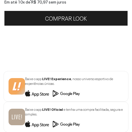
Em até 10x de
R$ 70,97
sem juros
COMPRAR LOOK
Baixe o app
LIVE! Experience
, nosso universo esportivo de
experiências únicas.
Baixe o app
LIVE! Oficial
e tenha uma compra facilitada, segura e
simples.