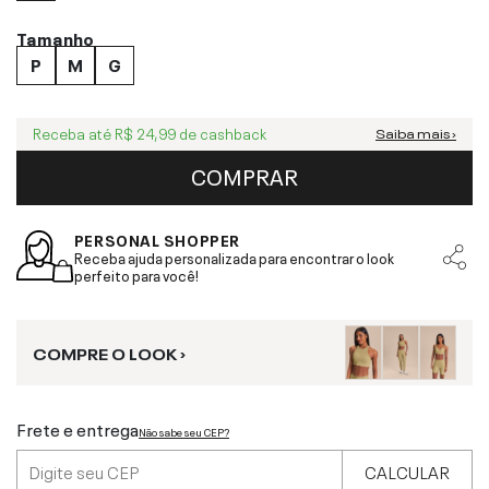
Tamanho
P
M
G
Receba até
R$ 24,99
de cashback
Saiba mais ›
COMPRAR
PERSONAL SHOPPER
Receba ajuda personalizada para encontrar o look
perfeito para você!
COMPRE O LOOK ›
Frete e entrega
Não sabe seu CEP?
CALCULAR