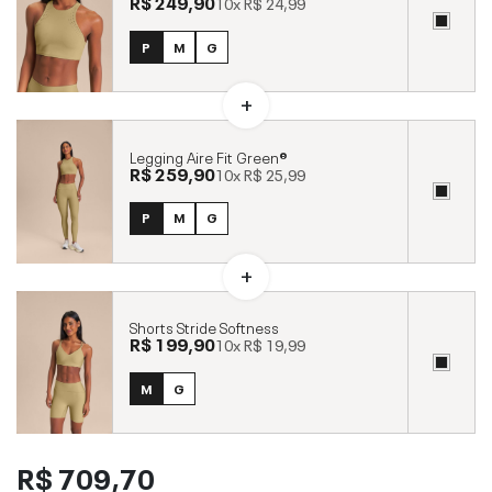
R$ 249,90
10x
R$ 24,99
P
M
G
Legging Aire Fit Green®
R$ 259,90
10x
R$ 25,99
P
M
G
Shorts Stride Softness
R$ 199,90
10x
R$ 19,99
M
G
R$ 709,70