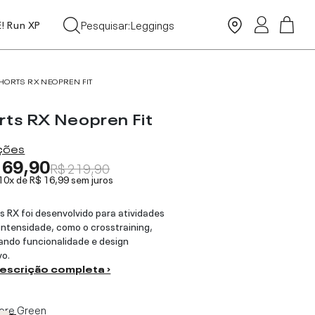
Tops
Pesquisar:
Leggings
E! Run XP
Moda Praia
HORTS RX NEOPREN FIT
rts RX Neopren Fit
ações
169,90
R$ 219,90
 10x de
R$ 16,99
sem juros
s RX foi desenvolvido para atividades
 intensidade, como o crosstraining,
ndo funcionalidade e design
vo.
descrição completa ›
ore Green