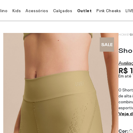
lino
Kids
Acessórios
Calçados
Outlet
Pink Cheeks
LIV
HOME
S
Sho
Avali
R$ 
Em até
O Short
de alta
combina
esporti
Veja 
Cor:
C