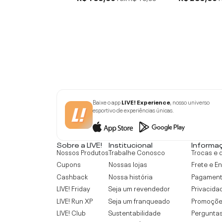
Baixe o app
LIVE! Experience
, nosso universo
esportivo de experiências únicas.
Sobre a LIVE!
Institucional
Informa
Nossos Produtos
Trabalhe Conosco
Trocas e 
Cupons
Nossas lojas
Frete e E
Cashback
Nossa história
Pagamen
LIVE! Friday
Seja um revendedor
Privacida
LIVE! Run XP
Seja um franqueado
Promoçõe
LIVE! Club
Sustentabilidade
Perguntas