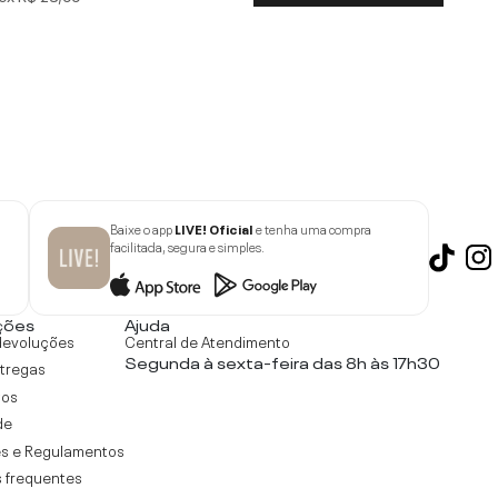
Baixe o app
LIVE! Oficial
e tenha uma compra
facilitada, segura e simples.
ções
Ajuda
devoluções
Central de Atendimento
Segunda à sexta-feira das 8h às 17h30
ntregas
tos
de
s e Regulamentos
 frequentes