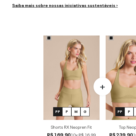
Saiba mais sobre nossas iniciativas sustentáveis ›
PP
P
M
G
PP
P
Shorts RX Neopren Fit
Top Neop
R$ 169,90
R$ 239,90
10x
R$ 16,99
1