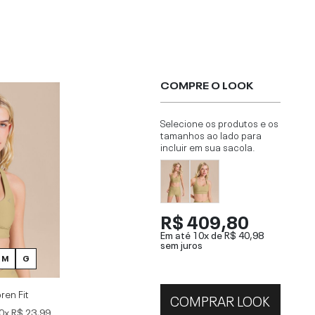
COMPRE O LOOK
Selecione os produtos e os
tamanhos ao lado para
incluir em sua sacola.
R$ 409,80
Em até 10x de
R$ 40,98
sem juros
M
G
ren Fit
COMPRAR LOOK
0x
R$ 23,99