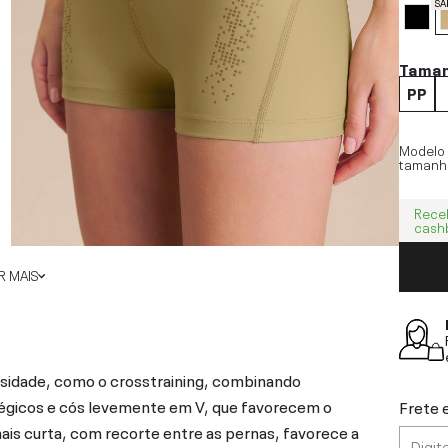
SA
Tama
PP
Modelo
tamanh
Rece
cash
 MAIS
ensidade, como o crosstraining, combinando
atégicos e cós levemente em V, que favorecem o
Frete 
is curta, com recorte entre as pernas, favorece a