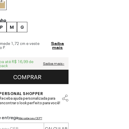
LE
nho
P
M
G
 mede
1,72 cm
e veste
Saiba
o
P
.
mais
ba até
R$ 16,99
de
Saiba mais ›
back
COMPRAR
PERSONAL SHOPPER
Receba ajuda personalizada para
encontrar o look perfeito para você!
e entrega
Não sabe seu CEP?
CALCULAR