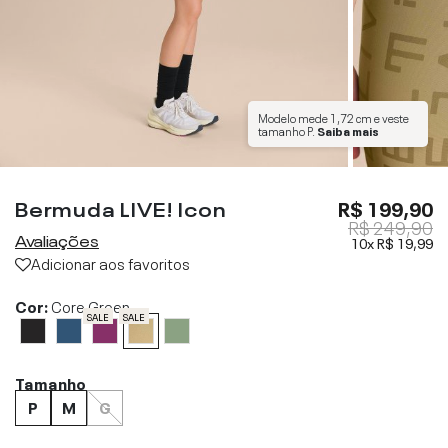
Modelo mede
1,72 cm
e veste
tamanho
P
.
Saiba mais
Bermuda LIVE! Icon
R$ 199,90
R$ 249,90
Avaliações
10x
R$ 19,99
Adicionar aos favoritos
Cor:
Core Green
SALE
SALE
Tamanho
P
M
G