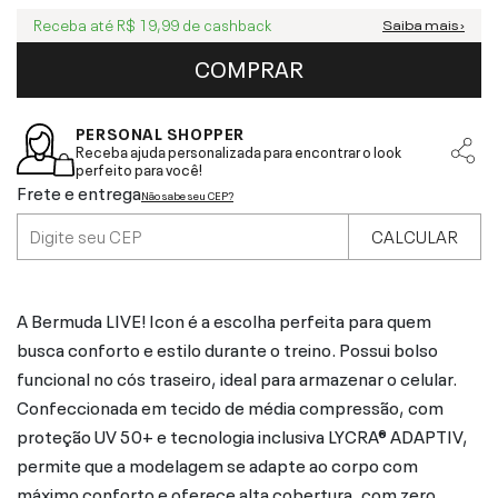
Receba até
R$ 19,99
de cashback
Saiba mais ›
COMPRAR
PERSONAL SHOPPER
Receba ajuda personalizada para encontrar o look
perfeito para você!
Frete e entrega
Não sabe seu CEP?
CALCULAR
A Bermuda LIVE! Icon é a escolha perfeita para quem
busca conforto e estilo durante o treino. Possui bolso
funcional no cós traseiro, ideal para armazenar o celular.
Confeccionada em tecido de média compressão, com
proteção UV 50+ e tecnologia inclusiva LYCRA® ADAPTIV,
permite que a modelagem se adapte ao corpo com
máximo conforto e oferece alta cobertura, com zero