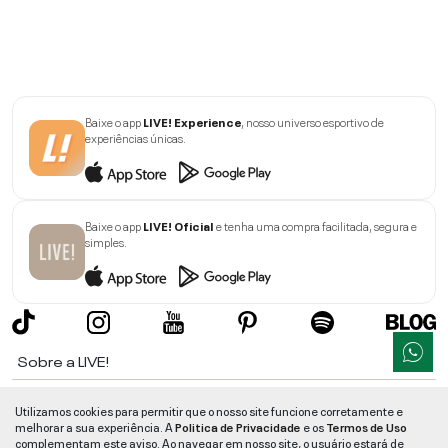
Baixe o app
LIVE! Experience
, nosso universo esportivo de
experiências únicas.
Baixe o app
LIVE! Oficial
e tenha uma compra facilitada, segura e
simples.
Sobre a LIVE!
Institucional
Utilizamos cookies para permitir que o nosso site funcione corretamente e
melhorar a sua experiência. A
Politica de Privacidade
e os
Termos de Uso
Informações
complementam este aviso. Ao navegar em nosso site, o usuário estará de