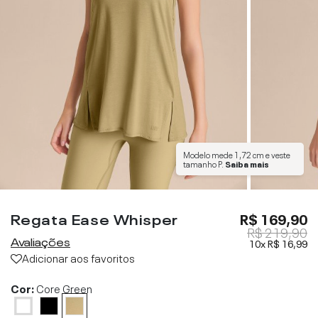
Modelo mede
1,72 cm
e veste
tamanho
P
.
Saiba mais
Regata Ease Whisper
R$ 169,90
R$ 219,90
Avaliações
10x
R$ 16,99
Adicionar aos favoritos
Cor:
Core Green