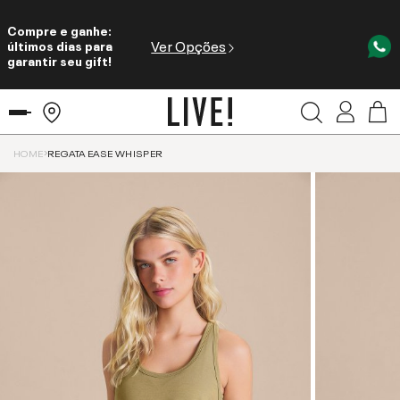
Compre e ganhe:
Ver Opções
últimos dias para
garantir seu gift!
HOME
REGATA EASE WHISPER