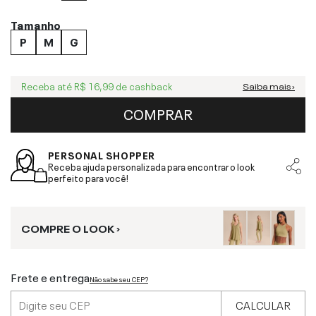
Tamanho
P
M
G
Receba até
R$ 16,99
de cashback
Saiba mais ›
COMPRAR
PERSONAL SHOPPER
Receba ajuda personalizada para encontrar o look
perfeito para você!
COMPRE O LOOK ›
Frete e entrega
Não sabe seu CEP?
CALCULAR