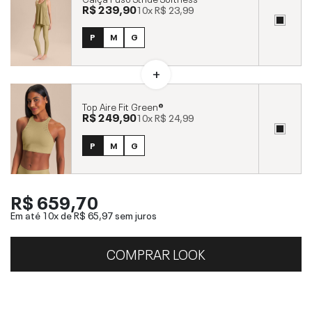
R$ 239,90
10x
R$ 23,99
P
M
G
Top Aire Fit Green®
R$ 249,90
10x
R$ 24,99
P
M
G
R$ 659,70
Em até 10x de
R$ 65,97
sem juros
COMPRAR LOOK