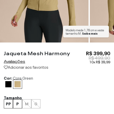
Modelo mede
1,78 cm
e veste
tamanho
M
.
Saiba mais
Jaqueta Mesh Harmony
R$ 399,90
R$ 499,90
Avaliações
10x
R$ 39,99
Adicionar aos favoritos
Cor:
Core Green
Tamanho
PP
P
M
G