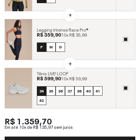
Legging Intense Race Pro®
R$ 359,90
10x
R$ 35,99
P
M
G
Tênis LIVE! LOOP
R$ 599,90
10x
R$ 59,99
34
35
36
37
38
40
41
42
R$ 1.359,70
Em até 10x de
R$ 135,97
sem juros