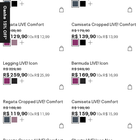
Ganhe 15% OFF*
Regata LIVE Comfort
Camiseta Cropped LIVE! Comfort
R$ 189,90
R$ 179,90
R$ 129,90
R$ 139,90
10x
R$ 12,99
10x
R$ 13,99
Legging LIVE! Icon
Bermuda LIVE! Icon
R$ 329,90
R$ 249,90
R$ 259,90
R$ 169,90
10x
R$ 25,99
10x
R$ 16,99
Regata Cropped LIVE! Comfort
Camiseta LIVE! Comfort
R$ 169,90
R$ 199,90
R$ 119,90
R$ 159,90
10x
R$ 11,99
10x
R$ 15,99
Regata Cropped LIVE! Comfort
Shorts LIVE! Icon Neo