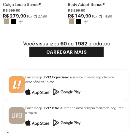
Calça Loose Sense®
Body Adapt Sense®
R$ 399,90
R$ 299,90
R$ 279,90
R$ 149,90
10x
R$ 27,99
10x
R$ 14,99
Você visualizou
60
de
1982
produtos
CARREGAR MAIS
Baixe o app
LIVE! Experience
, nosso universo esportivo de
experiências únicas.
Baixe o app
LIVE! Oficial
e tenha uma compra facilitada, segura e
simples.