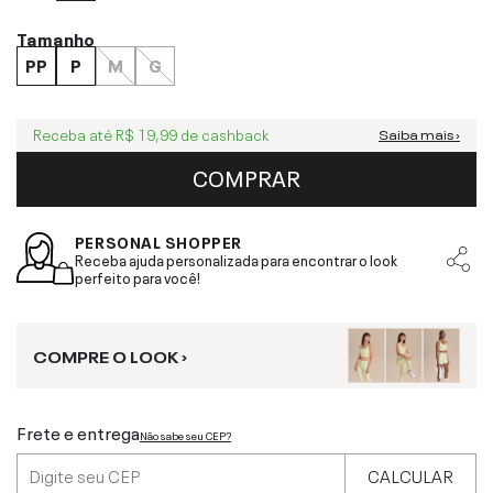
Tamanho
PP
P
M
G
Receba até
R$ 19,99
de cashback
Saiba mais ›
COMPRAR
PERSONAL SHOPPER
Receba ajuda personalizada para encontrar o look
perfeito para você!
COMPRE O LOOK ›
Frete e entrega
Não sabe seu CEP?
CALCULAR