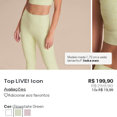
Modelo mede
1,72 cm
e veste
tamanho
P
.
Saiba mais
Top LIVE! Icon
R$ 199,90
R$ 259,90
Avaliações
10x
R$ 19,99
Adicionar aos favoritos
Cor:
Flowstate Green