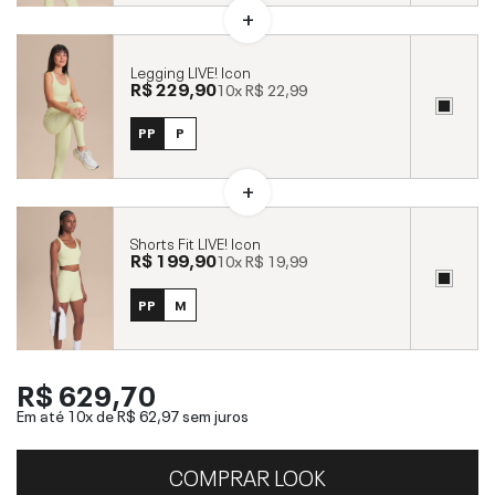
Legging LIVE! Icon
R$ 229,90
10x
R$ 22,99
PP
P
Shorts Fit LIVE! Icon
R$ 199,90
10x
R$ 19,99
PP
M
R$ 629,70
Em até 10x de
R$ 62,97
sem juros
COMPRAR LOOK