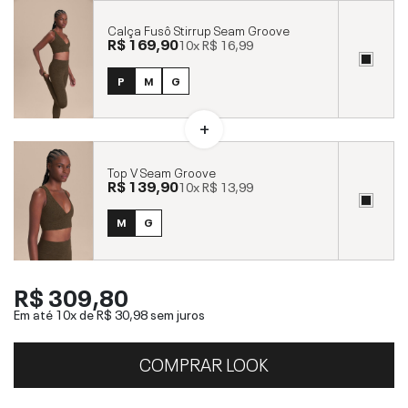
Calça Fusô Stirrup Seam Groove
R$ 169,90
10x
R$ 16,99
P
M
G
Top V Seam Groove
R$ 139,90
10x
R$ 13,99
M
G
R$ 309,80
Em até 10x de
R$ 30,98
sem juros
COMPRAR LOOK