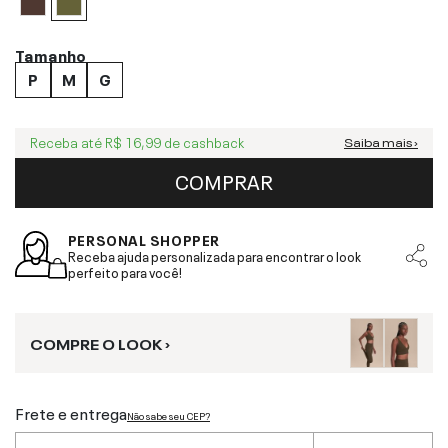
Tamanho
P
M
G
Receba até
R$ 16,99
de cashback
Saiba mais ›
COMPRAR
PERSONAL SHOPPER
Receba ajuda personalizada para encontrar o look
perfeito para você!
COMPRE O LOOK ›
Frete e entrega
Não sabe seu CEP?