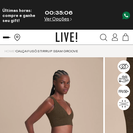
Últimas horas:
00
:
35
:
06
compre e ganhe
Ver Opções
seu gift!
HOME
CALÇA FUSÔ STIRRUP SEAM GROOVE