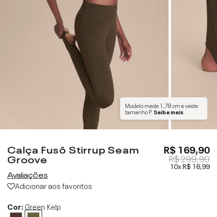
Modelo mede
1,78 cm
e veste
tamanho
P
.
Saiba mais
Calça Fusô Stirrup Seam
R$ 169,90
Groove
R$ 299,90
10x
R$ 16,99
Avaliações
Adicionar aos favoritos
Cor:
Green Kelp