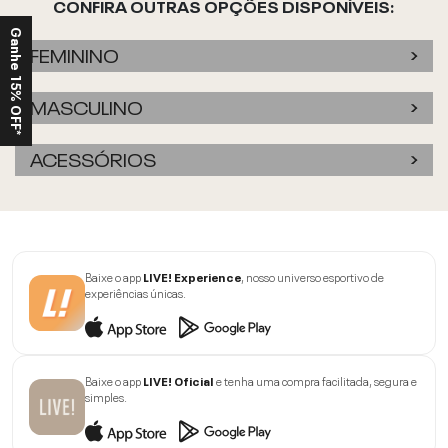
CONFIRA OUTRAS OPÇÕES DISPONÍVEIS:
Ganhe 15% OFF*
FEMININO
MASCULINO
ACESSÓRIOS
Baixe o app
LIVE! Experience
, nosso universo esportivo de
experiências únicas.
Baixe o app
LIVE! Oficial
e tenha uma compra facilitada, segura e
simples.