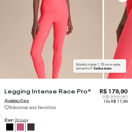
Modelo mede
1,78 cm
e veste
tamanho
P
.
Saiba mais
Legging Intense Race Pro®
R$ 179,90
R$ 359,90
Avaliações
10x
R$ 17,99
Adicionar aos favoritos
Cor:
Rosea