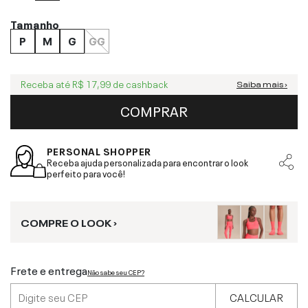
Tamanho
P
M
G
GG
Receba até
R$ 17,99
de cashback
Saiba mais ›
COMPRAR
PERSONAL SHOPPER
Receba ajuda personalizada para encontrar o look
perfeito para você!
COMPRE O LOOK ›
Frete e entrega
Não sabe seu CEP?
CALCULAR