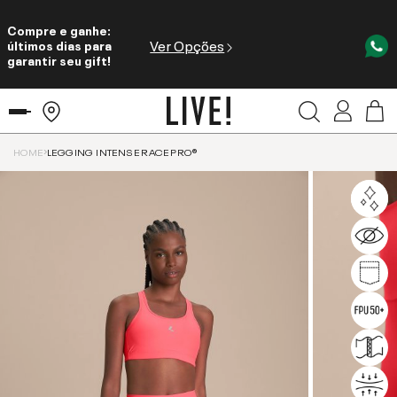
Compre e ganhe:
Ver Opções
últimos dias para
garantir seu gift!
HOME
LEGGING INTENSE RACE PRO®