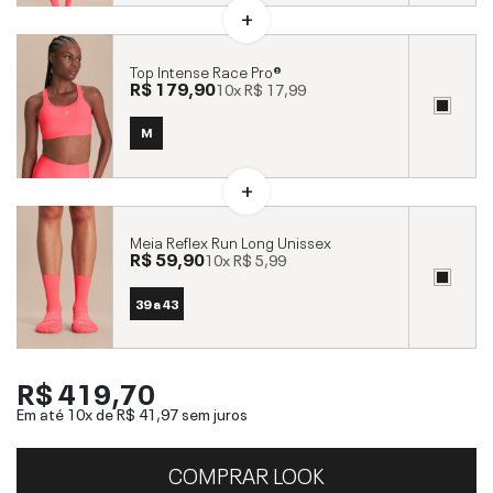
Top Intense Race Pro®
R$ 179,90
10x
R$ 17,99
M
Meia Reflex Run Long Unissex
R$ 59,90
10x
R$ 5,99
39 a 43
R$ 419,70
Em até 10x de
R$ 41,97
sem juros
COMPRAR LOOK