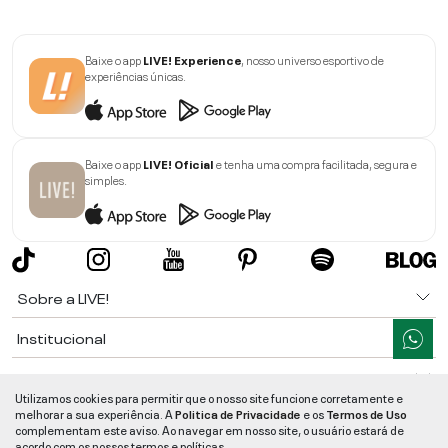
Baixe o app
LIVE! Experience
, nosso universo esportivo de
experiências únicas.
Baixe o app
LIVE! Oficial
e tenha uma compra facilitada, segura e
simples.
Sobre a LIVE!
Institucional
Informações
Utilizamos cookies para permitir que o nosso site funcione corretamente e
melhorar a sua experiência. A
Politica de Privacidade
e os
Termos de Uso
Ajuda
complementam este aviso. Ao navegar em nosso site, o usuário estará de
acordo com os nossos termos e políticas.