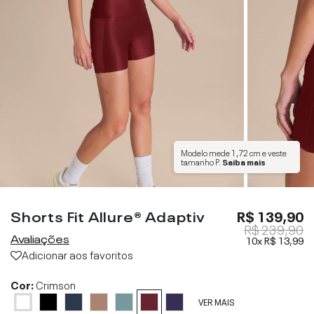
Modelo mede
1,72 cm
e veste
tamanho
P
.
Saiba mais
Shorts Fit Allure® Adaptiv
R$ 139,90
R$ 239,90
Avaliações
10x
R$ 13,99
Adicionar aos favoritos
Cor:
Crimson
VER MAIS