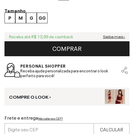
Tamanho
P
M
G
GG
Receba até
R$ 13,99
de cashback
Saiba mais ›
COMPRAR
PERSONAL SHOPPER
Receba ajuda personalizada para encontrar o look
perfeito para você!
COMPRE O LOOK ›
Frete e entrega
Não sabe seu CEP?
CALCULAR