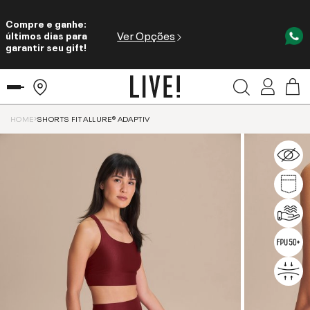
Compre e ganhe:
Ver Opções
últimos dias para
garantir seu gift!
HOME
SHORTS FIT ALLURE® ADAPTIV