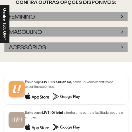
CONFIRA OUTRAS OPÇÕES DISPONÍVEIS:
Ganhe 15% OFF*
FEMININO
MASCULINO
ACESSÓRIOS
Baixe o app
LIVE! Experience
, nosso universo esportivo de
experiências únicas.
Baixe o app
LIVE! Oficial
e tenha uma compra facilitada, segura e
simples.