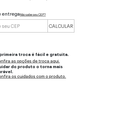
e entrega
Não sabe seu CEP?
CALCULAR
primeira troca é fácil e gratuita.
nfira as opções de troca aqui.
uidar do produto o torna mais
urável.
nfira os cuidados com o produto.