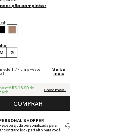
descrição completa ›
ush
nho
M
G
 mede
1,77 cm
e veste
Saiba
o
P
.
mais
ba até
R$ 16,99
de
Saiba mais ›
back
COMPRAR
PERSONAL SHOPPER
Receba ajuda personalizada para
encontrar o look perfeito para você!