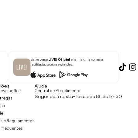
Baixe o app
LIVE! Oficial
e tenha uma compra
facilitada, segura e simples.
ções
Ajuda
devoluções
Central de Atendimento
Segunda à sexta-feira das 8h às 17h30
ntregas
tos
de
s e Regulamentos
 frequentes