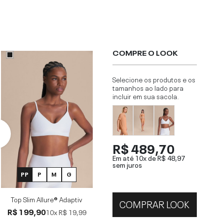
COMPRE O LOOK
Selecione os produtos e os
tamanhos ao lado para
incluir em sua sacola.
R$ 489,70
Em até 10x de
R$ 48,97
sem juros
PP
P
M
G
Top Slim Allure® Adaptiv
COMPRAR LOOK
R$ 199,90
10x
R$ 19,99