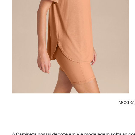
MOSTRAR
A Camiseta possui decote em V e modelagem solta ao co