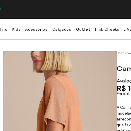
lino
Kids
Acessórios
Calçados
Outlet
Pink Cheeks
LIV
HOME
C
Cam
Avali
R$ 
Em até
A Camis
modelag
arredo
que fav
prática