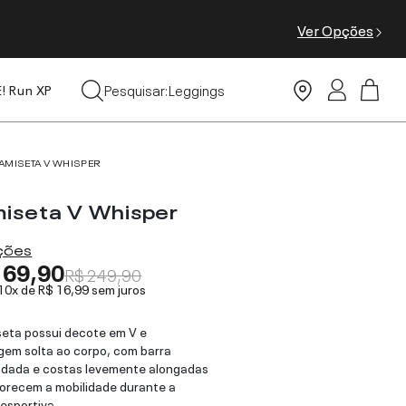
Ver Opções
Tops
Pesquisar:
Leggings
E! Run XP
Moda Praia
AMISETA V WHISPER
iseta V Whisper
ações
169,90
R$ 249,90
 10x de
R$ 16,99
sem juros
eta possui decote em V e
em solta ao corpo, com barra
ndada e costas levemente alongadas
orecem a mobilidade durante a
 esportiva.