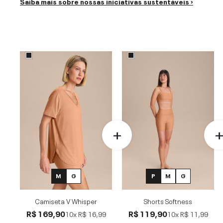
Saiba mais sobre nossas iniciativas sustentáveis ›
M
G
P
M
G
Camiseta V Whisper
Shorts Softness
R$ 169,90
R$ 119,90
10x
R$ 16,99
10x
R$ 11,99