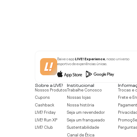
Baixe o app
LIVE! Experience
, nosso universo
esportivo de experiências únicas.
Sobre a LIVE!
Institucional
Informa
Nossos Produtos
Trabalhe Conosco
Trocas e 
Cupons
Nossas lojas
Frete e E
Cashback
Nossa história
Pagamen
LIVE! Friday
Seja um revendedor
Privacida
LIVE! Run XP
Seja um franqueado
Promoçõe
LIVE! Club
Sustentabilidade
Perguntas
Canal de Ética