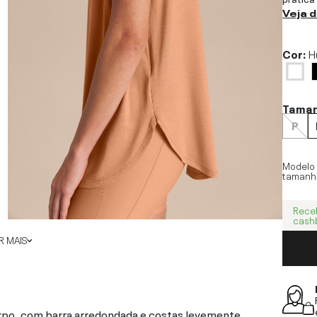
Veja 
Cor:
H
Tama
P
Modelo
tamanh
Rece
cash
 MAIS
rpo, com barra arredondada e costas levemente