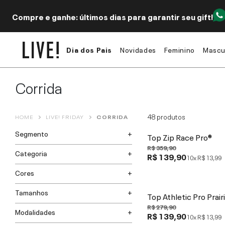
Compre e ganhe: últimos dias para garantir seu gift!
Dia dos Pais
Novidades
Feminino
Mascu
Corrida
48
produtos
HOME
LIVE! FRIDAY
CORRIDA
Segmento
Top Zip Race Pro®
R$ 359,90
Categoria
R$ 139,90
10x
R$ 13,99
Cores
Tamanhos
Top Athletic Pro Prair
R$ 279,90
Modalidades
R$ 139,90
10x
R$ 13,99