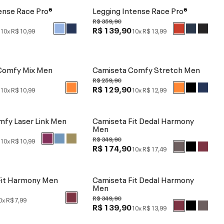
ense Race Pro®
Legging Intense Race Pro®
R$ 359,90
0
R$ 139,90
10x
R$ 10,99
10x
R$ 13,99
Comfy Mix Men
Camiseta Comfy Stretch Men
R$ 259,90
0
R$ 129,90
10x
R$ 10,99
10x
R$ 12,99
mfy Laser Link Men
Camiseta Fit Dedal Harmony
Men
0
R$ 349,90
10x
R$ 10,99
R$ 174,90
10x
R$ 17,49
Fit Harmony Men
Camiseta Fit Dedal Harmony
Men
R$ 349,90
0x
R$ 7,99
R$ 139,90
10x
R$ 13,99