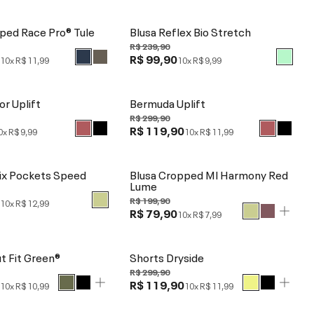
ped Race Pro® Tule
Blusa Reflex Bio Stretch
R$ 239,90
0
R$ 99,90
10x
R$ 11,99
10x
R$ 9,99
r Uplift
Bermuda Uplift
R$ 299,90
R$ 119,90
0x
R$ 9,99
10x
R$ 11,99
ix Pockets Speed
Blusa Cropped Ml Harmony Red
Lume
0
R$ 199,90
10x
R$ 12,99
R$ 79,90
10x
R$ 7,99
t Fit Green®
Shorts Dryside
R$ 299,90
0
R$ 119,90
10x
R$ 10,99
10x
R$ 11,99