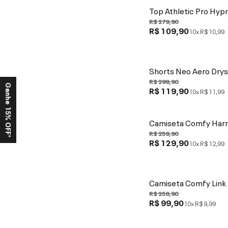
Top Athletic Pro Hyp
R$ 279,90
R$ 109,90
10x
R$ 10,99
Shorts Neo Aero Drys
R$ 299,90
Ganhe 15% OFF*
R$ 119,90
10x
R$ 11,99
Camiseta Comfy Har
R$ 259,90
R$ 129,90
10x
R$ 12,99
Camiseta Comfy Link
R$ 259,90
R$ 99,90
10x
R$ 9,99