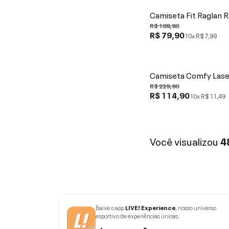
Camiseta Fit Raglan 
R$ 189,90
R$ 79,90
10x
R$ 7,99
Camiseta Comfy Las
R$ 229,90
R$ 114,90
10x
R$ 11,49
Você visualizou
4
Baixe o app
LIVE! Experience
, nosso universo
esportivo de experiências únicas.