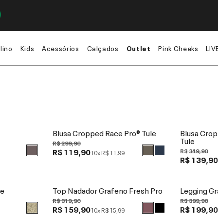
lino
Kids
Acessórios
Calçados
Outlet
Pink Cheeks
LIV
Blusa Cropped Race Pro® Tule
Blusa Cro
Tule
R$ 299,90
R$ 119,90
R$ 349,90
10x
R$ 11,99
R$ 139,9
ie
Top Nadador Grafeno Fresh Pro
Legging Gr
R$ 319,90
R$ 399,90
R$ 159,90
R$ 199,9
10x
R$ 15,99