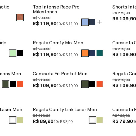
notic
Top Intense Race Pro
Shorts Int
Milestones
R$ 279,90
R$ 109,9
R$ 299,90
R$ 119,90
10x
R$ 11,99
ide
Regata Comfy Mix Men
Camiseta 
R$ 249,90
R$ 219,90
R$ 119,90
R$ 109,9
10x
R$ 11,99
mony Men
Camiseta Fit Pocket Men
Regata Co
R$ 219,90
R$ 219,90
R$ 109,90
R$ 109,9
10x
R$ 10,99
 Laser Men
Regata Comfy Link Laser Men
Camiseta 
R$ 219,90
R$ 199,90
R$ 89,90
R$ 79,90
10x
R$ 8,99
1