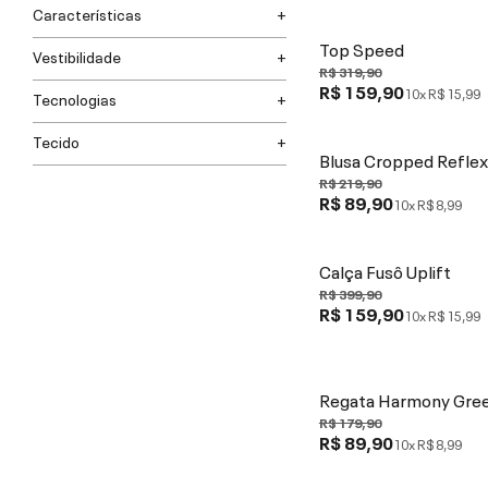
Características
Top Speed
Vestibilidade
R$ 319,90
R$ 159,90
10x
R$ 15,99
Tecnologias
Tecido
Blusa Cropped Reflex
R$ 219,90
R$ 89,90
10x
R$ 8,99
Calça Fusô Uplift
R$ 399,90
R$ 159,90
10x
R$ 15,99
Regata Harmony Gree
R$ 179,90
R$ 89,90
10x
R$ 8,99