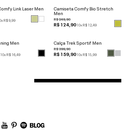
Comfy Link Laser Men
Camiseta Comfy Bio Stretch
Men
R$ 249,90
0x
R$ 9,99
R$ 124,90
10x
R$ 12,49
nning Men
Calça Trek Sportif Men
R$ 399,90
0
R$ 159,90
10x
R$ 16,49
10x
R$ 15,99