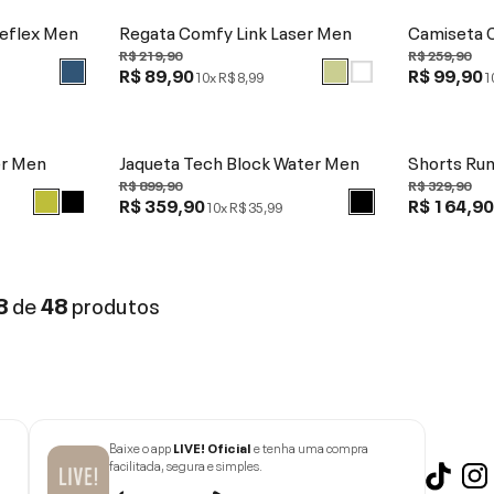
Reflex Men
Regata Comfy Link Laser Men
Camiseta 
R$ 219,90
R$ 259,90
R$ 89,90
R$ 99,90
10x
R$ 8,99
1
er Men
Jaqueta Tech Block Water Men
Shorts Ru
R$ 899,90
R$ 329,90
R$ 359,90
R$ 164,9
10x
R$ 35,99
8
de
48
produtos
Baixe o app
LIVE! Oficial
e tenha uma compra
facilitada, segura e simples.