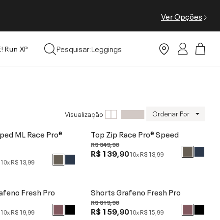
Ver Opções
Tops
Pesquisar:
Leggings
E! Run XP
Moda Praia
Ordenar Por
Visualização
pped ML Race Pro®
Top Zip Race Pro® Speed
R$ 349,90
R$ 139,90
10x
R$ 13,99
0
10x
R$ 13,99
afeno Fresh Pro
Shorts Grafeno Fresh Pro
R$ 319,90
0
R$ 159,90
10x
R$ 19,99
10x
R$ 15,99