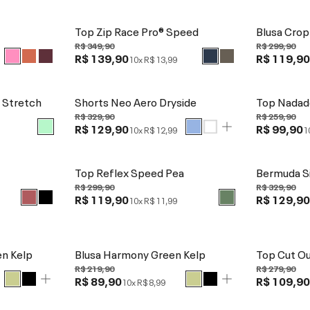
Top Zip Race Pro® Speed
Blusa Crop
R$ 349,90
R$ 299,90
R$ 139,90
R$ 119,9
10x
R$ 13,99
 Stretch
Shorts Neo Aero Dryside
Top Nadado
R$ 329,90
R$ 259,90
R$ 129,90
R$ 99,90
10x
R$ 12,99
1
Top Reflex Speed Pea
Bermuda S
R$ 299,90
R$ 329,90
R$ 119,90
R$ 129,9
10x
R$ 11,99
n Kelp
Blusa Harmony Green Kelp
Top Cut Ou
R$ 219,90
R$ 279,90
R$ 89,90
R$ 109,9
10x
R$ 8,99