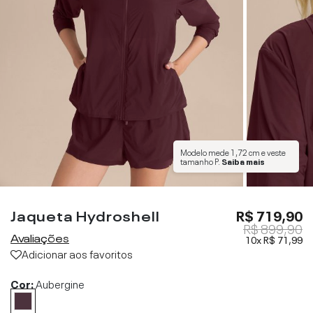
Modelo mede
1,72 cm
e veste
tamanho
P
.
Saiba mais
Jaqueta Hydroshell
R$ 719,90
R$ 899,90
Avaliações
10x
R$ 71,99
Adicionar aos favoritos
Cor:
Aubergine