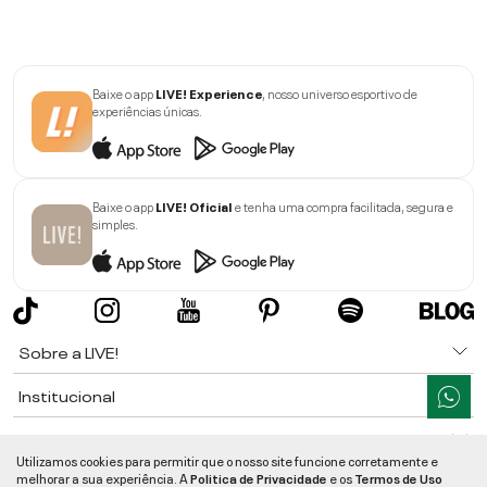
Baixe o app
LIVE! Experience
, nosso universo esportivo de
experiências únicas.
Baixe o app
LIVE! Oficial
e tenha uma compra facilitada, segura e
simples.
Sobre a LIVE!
Institucional
Informações
Utilizamos cookies para permitir que o nosso site funcione corretamente e
melhorar a sua experiência. A
Politica de Privacidade
e os
Termos de Uso
Ajuda