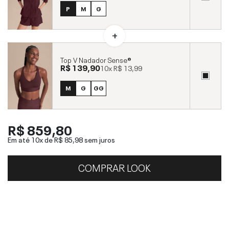
P
M
G
Top V Nadador Sense®
R$ 139,90
10x
R$ 13,99
M
G
GG
R$ 859,80
Em até 10x de
R$ 85,98
sem juros
COMPRAR LOOK