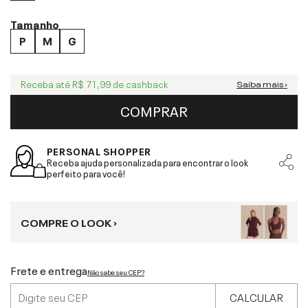
Tamanho
P
M
G
Receba até
R$ 71,99
de cashback
Saiba mais ›
COMPRAR
PERSONAL SHOPPER
Receba ajuda personalizada para encontrar o look
perfeito para você!
COMPRE O LOOK ›
Frete e entrega
Não sabe seu CEP?
CALCULAR